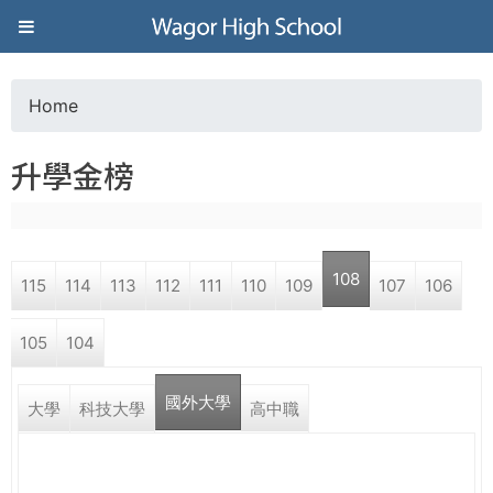
Jump to navigation
葳
格
Home
Y
高
升學金榜
o
級
u
中
108
115
114
113
112
111
110
109
107
106
a
學
105
104
r
葳
國外大學
e
大學
科技大學
高中職
格
國
h
際．
國