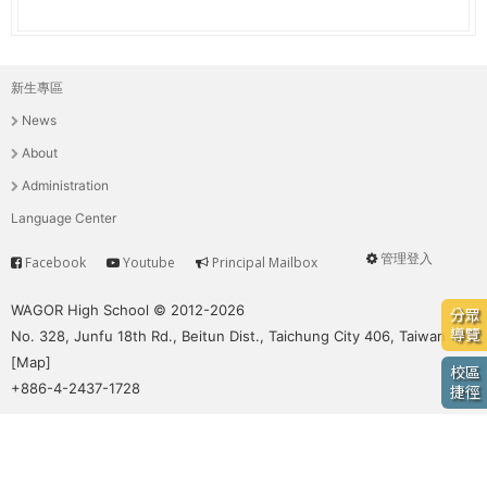
e
際
葳
r
格。
新生專區
主
培
e
News
養
選
具
About
國
單
Administration
際
Language Center
移
動
管理登入
Facebook
Youtube
Principal Mailbox
Service
User
力
的
menu
WAGOR High School © 2012-2026
分眾
世
導覽
No. 328, Junfu 18th Rd., Beitun Dist., Taichung City 406, Taiwan
界
[
Map
]
校區
公
+886-4-2437-1728
捷徑
民。
WAGOR
TODAY