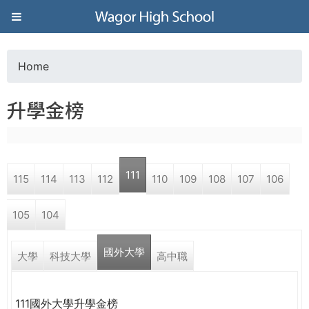
Jump to navigation
葳
格
Home
Y
高
升學金榜
o
級
u
中
111
115
114
113
112
110
109
108
107
106
a
學
105
104
r
葳
國外大學
e
大學
科技大學
高中職
格
國
h
際．
111國外大學升學金榜
國