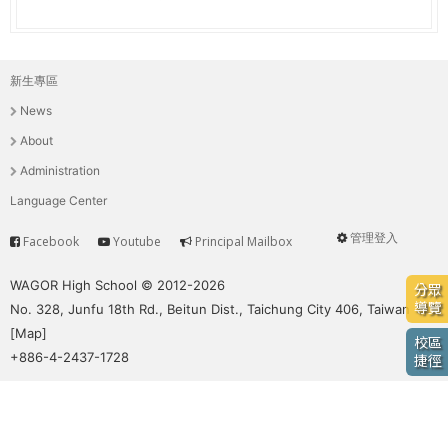
e
際
葳
r
格。
新生專區
主
培
e
News
養
選
具
About
國
單
Administration
際
Language Center
移
動
管理登入
Facebook
Youtube
Principal Mailbox
Service
User
力
的
menu
WAGOR High School © 2012-2026
分眾
世
導覽
No. 328, Junfu 18th Rd., Beitun Dist., Taichung City 406, Taiwan
界
[
Map
]
校區
公
+886-4-2437-1728
捷徑
民。
WAGOR
TODAY