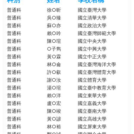
e
際
普通科
徐○昕
國立臺灣大學
葳
普通科
吳○臻
國立清華大學
r
格。
普通科
蘇○亦
國立政治大學
培
普通科
賴○吟
國立臺灣師範大學
e
養
普通科
陳○瑄
國立中央大學
具
普通科
○子雋
國立中興大學
國
際
普通科
黃○霖
國立中正大學
移
普通科
林○侖
國立臺灣海洋大學
動
普通科
許○叡
國立臺灣體育大學
力
普通科
謝○汝
國立體育大學
的
普通科
湯○瑄
國立臺中教育大學
世
普通科
賴○洋
國立東華大學
界
普通科
盧○宏
國立嘉義大學
公
普通科
陳○竣
國立臺南大學
民。
普通科
黃○諺
國立高雄大學
WAGOR
普通科
林○裕
國立屏東大學
TODAY