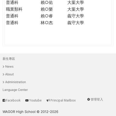
普通科
賴○佑
大葉大學
職業類科
賴○樂
大葉大學
普通科
賴○睿
義守大學
普通科
林○杰
義守大學
新生專區
主
News
選
About
單
Administration
Language Center
管理登入
Facebook
Youtube
Principal Mailbox
Service
User
menu
WAGOR High School © 2012-2026