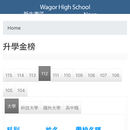
Jump to navigation
葳
新生專區
News
格
Home
Y
高
升學金榜
o
級
u
中
112
115
114
113
111
110
109
108
107
106
a
學
105
104
r
葳
大學
e
科技大學
國外大學
高中職
格
國
h
際．
科別
姓名
學校名稱
國