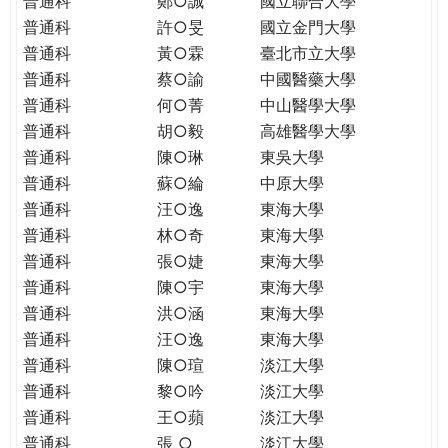
普通科
鄭○誠
國立聯合大學
THE
普通科
許○旻
國立金門大學
WORLD
TOMORROW
普通科
黃○霖
臺北市立大學
PUTTING
普通科
蔡○諭
中國醫藥大學
YOU
普通科
何○菁
中山醫學大學
ON
普通科
胡○毅
高雄醫學大學
THE
普通科
陳○琳
東吳大學
PATH
普通科
蘇○綸
中原大學
TO
普通科
汪○逸
東海大學
GLOBAL
普通科
林○奇
東海大學
CITIZENSHIP
普通科
張○婕
東海大學
普通科
陳○宇
東海大學
普通科
洪○涵
東海大學
普通科
汪○逸
東海大學
普通科
陳○瑄
淡江大學
普通科
黎○吟
淡江大學
普通科
王○蘋
淡江大學
普通科
張 ○
淡江大學