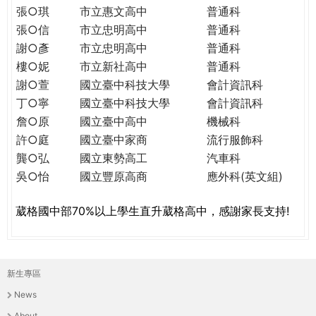
THE
張○琪
市立惠文高中
普通科
WORLD
張○信
市立忠明高中
普通科
TOMORROW
謝○彥
市立忠明高中
普通科
PUTTING
樓○妮
市立新社高中
普通科
YOU
謝○萱
國立臺中科技大學
會計資訊科
ON
丁○寧
國立臺中科技大學
會計資訊科
THE
詹○原
國立臺中高中
機械科
PATH
TO
許○庭
國立臺中家商
流行服飾科
GLOBAL
龔○弘
國立東勢高工
汽車科
CITIZENSHIP
吳○怡
國立豐原高商
應外科(英文組)
葳格國中部70%以上學生直升葳格高中，感謝家長支持!
新生專區
主
News
選
About