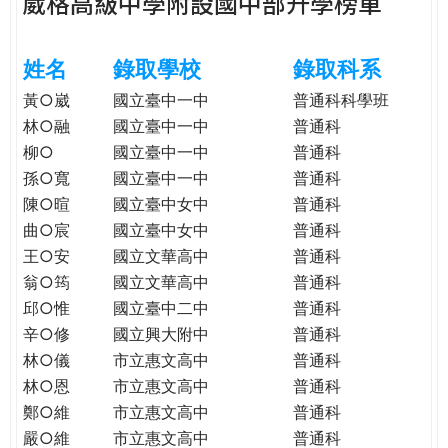
葳格高級中學附設國中部升學榜單
e
際
葳
r
姓名
錄取學校
錄取科系
格。
培
黃○崴
國立臺中一中
普通科科學班
e
養
林○融
國立臺中一中
普通科
具
柳○
國立臺中一中
普通科
國
孫○寬
國立臺中一中
普通科
際
陳○暄
國立臺中女中
普通科
移
曲○宸
國立臺中女中
普通科
動
王○安
國立文華高中
普通科
力
翁○筠
國立文華高中
普通科
的
邱○惟
國立臺中二中
普通科
世
界
辛○修
國立興大附中
普通科
公
林○儀
市立惠文高中
普通科
民。
林○恩
市立惠文高中
普通科
WAGOR
鄭○維
市立惠文高中
普通科
TODAY
嚴○維
市立惠文高中
普通科