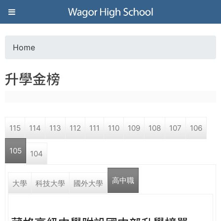
Jump to navigation
葳
格
Home
Y
高
升學金榜
o
級
u
中
115
114
113
112
111
110
109
108
107
106
a
學
105
104
r
葳
高中職
e
大學
科技大學
國外大學
格
國
h
際．
國