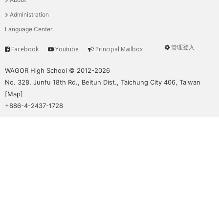
單
Administration
Language Center
管理登入
Facebook
Youtube
Principal Mailbox
Service
User
menu
WAGOR High School © 2012-2026
No. 328, Junfu 18th Rd., Beitun Dist., Taichung City 406, Taiwan
[
Map
]
+886-4-2437-1728