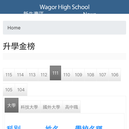
Jump to navigation
葳
新生專區
News
格
Home
Y
高
升學金榜
o
級
u
中
111
115
114
113
112
110
109
108
107
106
a
學
105
104
r
葳
大學
e
科技大學
國外大學
高中職
格
國
h
際．
科別
姓名
學校名稱
國