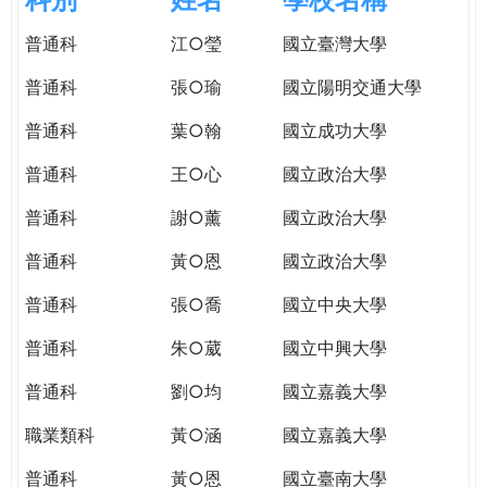
e
際
普通科
江○瑩
國立臺灣大學
葳
r
格。
普通科
張○瑜
國立陽明交通大學
培
e
養
普通科
葉○翰
國立成功大學
具
普通科
王○心
國立政治大學
國
際
普通科
謝○薰
國立政治大學
移
動
普通科
黃○恩
國立政治大學
力
普通科
張○喬
國立中央大學
的
世
普通科
朱○葳
國立中興大學
界
公
普通科
劉○均
國立嘉義大學
民。
職業類科
黃○涵
國立嘉義大學
WAGOR
TODAY
普通科
黃○恩
國立臺南大學