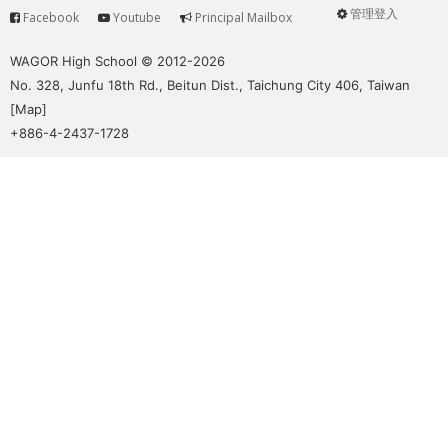
管理登入
Facebook
Youtube
Principal Mailbox
Service
User
menu
WAGOR High School © 2012-2026
No. 328, Junfu 18th Rd., Beitun Dist., Taichung City 406, Taiwan
[
Map
]
+886-4-2437-1728