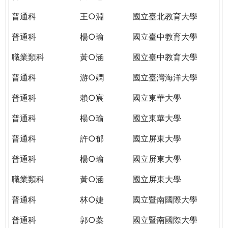
THE
WORLD
普通科
王○淵
國立臺北教育大學
TOMORROW
普通科
楊○瑜
國立臺中教育大學
PUTTING
YOU
職業類科
黃○涵
國立臺中教育大學
ON
THE
普通科
游○嫻
國立臺灣海洋大學
PATH
普通科
賴○宸
國立東華大學
TO
GLOBAL
普通科
楊○瑜
國立東華大學
CITIZENSHIP
普通科
許○郁
國立屏東大學
普通科
楊○瑜
國立屏東大學
職業類科
黃○涵
國立屏東大學
普通科
林○婕
國立暨南國際大學
普通科
郭○蓁
國立暨南國際大學