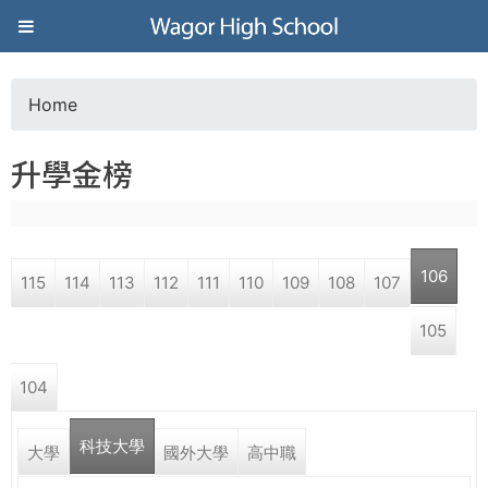
Jump to navigation
葳
格
Home
Y
高
升學金榜
o
級
u
中
106
115
114
113
112
111
110
109
108
107
a
學
105
r
葳
104
e
格
國
科技大學
h
大學
國外大學
高中職
際．
國