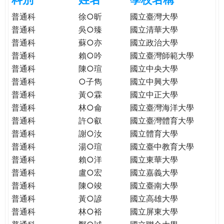
e
際
普通科
徐○昕
國立臺灣大學
葳
普通科
吳○臻
國立清華大學
r
格。
普通科
蘇○亦
國立政治大學
培
普通科
賴○吟
國立臺灣師範大學
e
養
普通科
陳○瑄
國立中央大學
具
普通科
○子雋
國立中興大學
國
際
普通科
黃○霖
國立中正大學
移
普通科
林○侖
國立臺灣海洋大學
動
普通科
許○叡
國立臺灣體育大學
力
普通科
謝○汝
國立體育大學
的
普通科
湯○瑄
國立臺中教育大學
世
普通科
賴○洋
國立東華大學
界
普通科
盧○宏
國立嘉義大學
公
普通科
陳○竣
國立臺南大學
民。
普通科
黃○諺
國立高雄大學
WAGOR
普通科
林○裕
國立屏東大學
TODAY