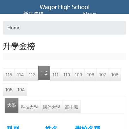
Jump to navigation
葳
新生專區
News
格
Home
Y
高
升學金榜
o
級
u
中
112
115
114
113
111
110
109
108
107
106
a
學
105
104
r
葳
大學
e
科技大學
國外大學
高中職
格
國
h
際．
科別
姓名
學校名稱
國