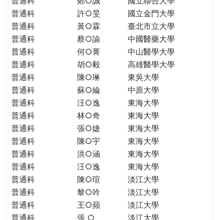
普通科
鄭○誠
國立聯合大學
THE
普通科
許○旻
國立金門大學
WORLD
TOMORROW
普通科
黃○霖
臺北市立大學
PUTTING
普通科
蔡○諭
中國醫藥大學
YOU
普通科
何○菁
中山醫學大學
ON
普通科
胡○毅
高雄醫學大學
THE
普通科
陳○琳
東吳大學
PATH
普通科
蘇○綸
中原大學
TO
普通科
汪○逸
東海大學
GLOBAL
普通科
林○奇
東海大學
CITIZENSHIP
普通科
張○婕
東海大學
普通科
陳○宇
東海大學
普通科
洪○涵
東海大學
普通科
汪○逸
東海大學
普通科
陳○瑄
淡江大學
普通科
黎○吟
淡江大學
普通科
王○蘋
淡江大學
普通科
張 ○
淡江大學