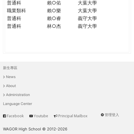
普通科
賴○佑
大葉大學
職業類科
賴○樂
大葉大學
普通科
賴○睿
義守大學
普通科
林○杰
義守大學
新生專區
主
News
選
About
單
Administration
Language Center
管理登入
Facebook
Youtube
Principal Mailbox
Service
User
menu
WAGOR High School © 2012-2026