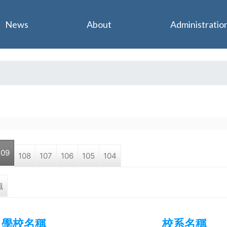
Jump to navigation
News
About
Administratio
109
108
107
106
105
104
職
學校名稱
校系名稱