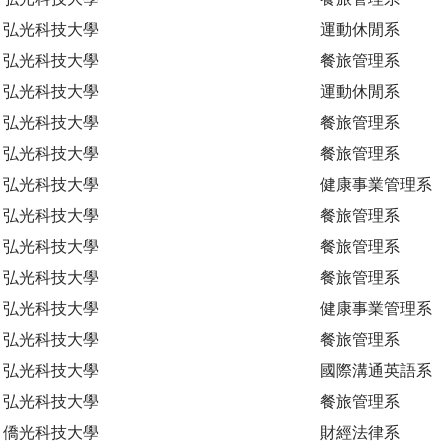
弘光科技大學
運動休閒系
弘光科技大學
餐旅管理系
弘光科技大學
運動休閒系
弘光科技大學
餐旅管理系
弘光科技大學
餐旅管理系
弘光科技大學
健康事業管理系
弘光科技大學
餐旅管理系
弘光科技大學
餐旅管理系
弘光科技大學
餐旅管理系
弘光科技大學
健康事業管理系
弘光科技大學
餐旅管理系
弘光科技大學
國際溝通英語系
弘光科技大學
餐旅管理系
僑光科技大學
財經法律系