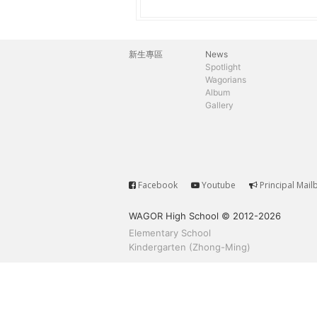
h
際
葳
e
格。
新生專區
News
主
培
Spotlight
r
Wagorians
養
選
Album
具
Gallery
e
國
單
際
移
動
力
Facebook
Youtube
Principal Mail
Service
的
WAGOR High School © 2012-2026
世
Elementary School
界
Kindergarten (Zhong-Ming)
公
民。
WAGOR
TODAY