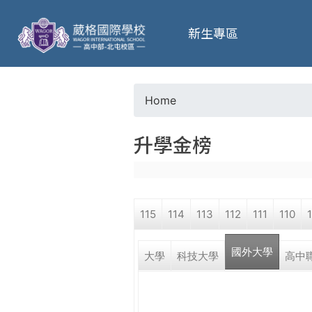
葳
新生專區
格
高
Home
Y
級
升學金榜
o
中
u
學
115
114
113
112
111
110
a
葳
國外大學
r
大學
科技大學
高中
格
國
e
際．
國