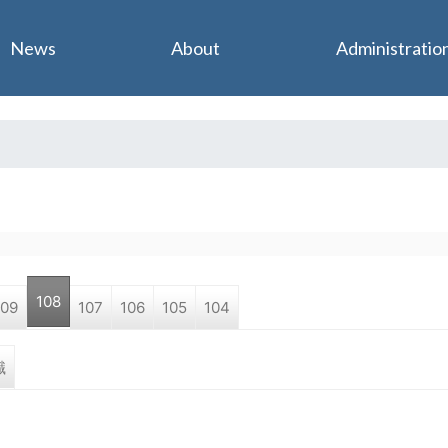
Jump to navigation
News
About
Administratio
108
109
107
106
105
104
職