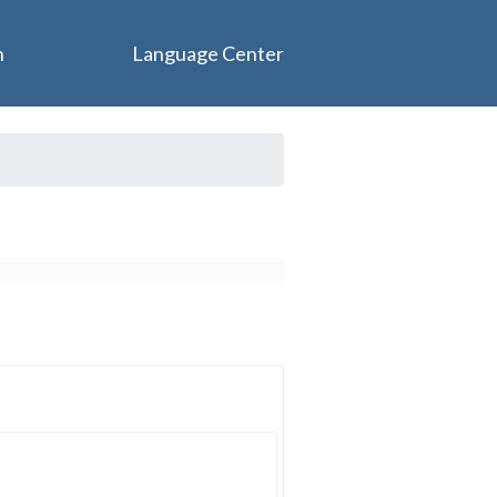
n
Language Center