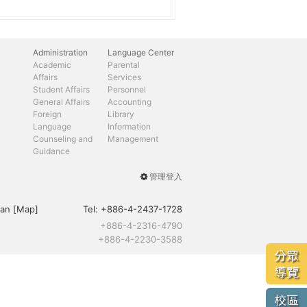
Administration
Language Center
Academic
Parental
Affairs
Services
Student Affairs
Personnel
General Affairs
Accounting
Foreign
Library
Language
Information
Counseling and
Management
Guidance
管理登入
User
menu
an [
Map
]
Tel:
+886-4-2437-1728
+886-4-2316-4790
+886-4-2230-3588
分眾
導覽
校區