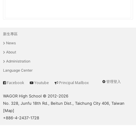
新生專區
主
News
選
About
單
Administration
Language Center
管理登入
Facebook
Youtube
Principal Mailbox
Service
User
menu
WAGOR High School © 2012-2026
No. 328, Junfu 18th Rd., Beitun Dist., Taichung City 406, Taiwan
[
Map
]
+886-4-2437-1728