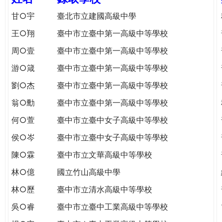
e
際
甘○宇
臺北市立建國高級中學
葳
r
王○翔
臺中市立臺中第一高級中等學校
格。
培
周○壹
臺中市立臺中第一高級中等學校
e
養
游○箴
臺中市立臺中第一高級中等學校
具
國
劉○杰
臺中市立臺中第一高級中等學校
際
翁○勳
臺中市立臺中第一高級中等學校
移
動
何○萱
臺中市立臺中女子高級中等學校
力
侯○岑
臺中市立臺中女子高級中等學校
的
世
陳○霖
臺中市立文華高級中等學校
界
林○億
國立竹山高級中學
公
民。
林○歷
臺中市立清水高級中等學校
WAGOR
吳○睿
臺中市立臺中工業高級中等學校
TODAY