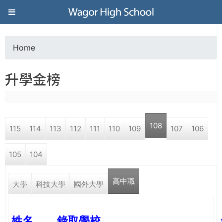
Jump to navigation
葳
格
Home
Y
高
升學金榜
o
級
u
中
108
115
114
113
112
111
110
109
107
106
a
學
105
104
r
葳
高中職
e
大學
科技大學
國外大學
格
國
h
際．
姓名
錄取學校
國