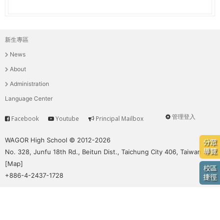
e
際
葳
r
格。
新生專區
主
培
e
News
養
選
具
About
國
單
Administration
際
Language Center
移
動
管理登入
Facebook
Youtube
Principal Mailbox
Service
User
力
的
menu
WAGOR High School © 2012-2026
分眾
世
導覽
No. 328, Junfu 18th Rd., Beitun Dist., Taichung City 406, Taiwan
界
[
Map
]
校區
公
+886-4-2437-1728
捷徑
民。
WAGOR
TODAY