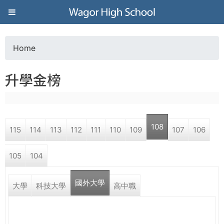
Jump to navigation
葳
格
Home
Y
高
升學金榜
o
級
u
中
108
115
114
113
112
111
110
109
107
106
a
學
105
104
r
葳
國外大學
e
大學
科技大學
高中職
格
國
h
際．
國