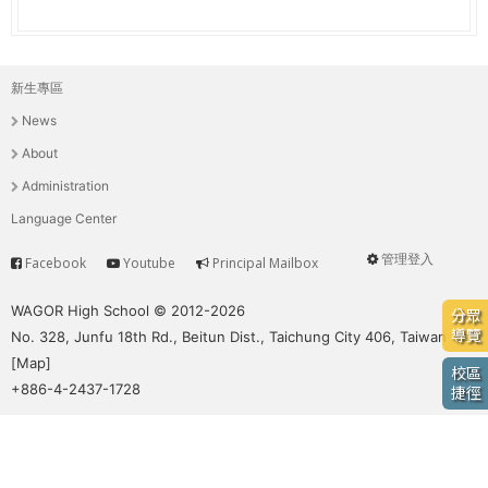
e
際
葳
r
格。
新生專區
主
培
e
News
養
選
具
About
國
單
Administration
際
Language Center
移
動
管理登入
Facebook
Youtube
Principal Mailbox
Service
User
力
的
menu
WAGOR High School © 2012-2026
分眾
世
導覽
No. 328, Junfu 18th Rd., Beitun Dist., Taichung City 406, Taiwan
界
[
Map
]
校區
公
+886-4-2437-1728
捷徑
民。
WAGOR
TODAY