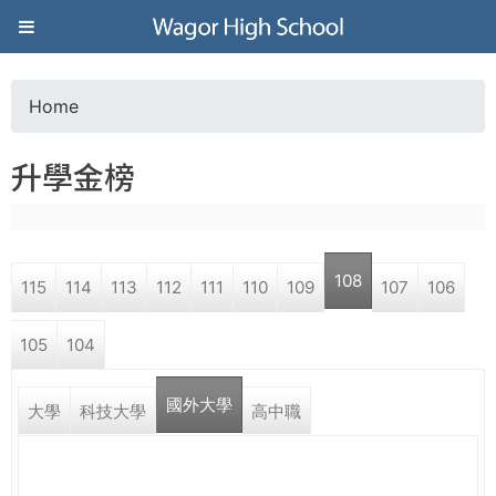
Jump to navigation
葳
格
Home
Y
高
升學金榜
o
級
u
中
108
115
114
113
112
111
110
109
107
106
a
學
105
104
r
葳
國外大學
e
大學
科技大學
高中職
格
國
h
際．
國