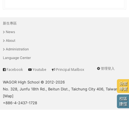
e
際
葳
r
格。
新生專區
主
培
e
News
養
選
具
About
國
單
Administration
際
Language Center
移
動
管理登入
Facebook
Youtube
Principal Mailbox
Service
User
力
的
menu
WAGOR High School © 2012-2026
分眾
世
導覽
No. 328, Junfu 18th Rd., Beitun Dist., Taichung City 406, Taiwan
界
[
Map
]
校區
公
+886-4-2437-1728
捷徑
民。
WAGOR
TODAY