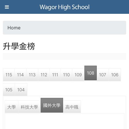
Jump to navigation
葳
格
Home
Y
高
升學金榜
o
級
u
中
108
115
114
113
112
111
110
109
107
106
a
學
105
104
r
葳
國外大學
e
大學
科技大學
高中職
格
國
h
際．
國