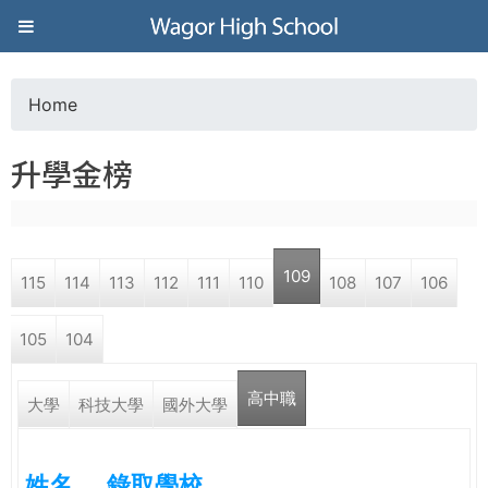
Jump to navigation
葳
格
Home
Y
高
升學金榜
o
級
u
中
109
115
114
113
112
111
110
108
107
106
a
學
105
104
r
葳
高中職
e
大學
科技大學
國外大學
格
國
h
際．
姓名
錄取學校
國