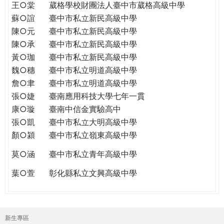
王○棠
葳格學校財團法人臺中市葳格高級中學
蘇○誼
臺中市私立新民高級中學
陳○元
臺中市私立新民高級中學
陳○承
臺中市私立新民高級中學
黃○珈
臺中市私立新民高級中學
魏○穗
臺中市私立明道高級中學
詹○聿
臺中市私立明道高級中學
張○婕
臺南應用科技大學七年一貫
康○璇
臺南中信金實驗高中
張○凱
臺中市私立大明高級中學
顏○潁
臺中市私立嶺東高級中學
莫○涵
臺中市私立青年高級中學
葉○萱
彰化縣私立文興高級中學
新生專區
主