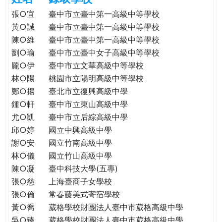
e
際
張○宜
臺中市立臺中第一高級中等學校
葳
黃○誠
臺中市立臺中第一高級中等學校
r
格。
陳○維
臺中市立臺中第一高級中等學校
培
劉○瑜
臺中市立臺中女子高級中等學校
e
養
龎○伊
臺中市立文華高級中等學校
具
林○陽
桃園市立陽明高級中等學校
國
鄭○揚
臺北市立復興高級中學
際
鍾○軒
臺中市立東山高級中學
移
尤○凱
臺中市立后綜高級中學
動
力
邱○婷
國立中興高級中學
的
謝○安
國立竹南高級中學
世
林○儀
國立竹山高級中學
界
陳○凝
臺中科技大學(五專)
公
張○慈
上海臺商子女學校
民。
張○倫
常春藤美式寄宿學校
WAGOR
黃○喬
葳格學校財團法人臺中市葳格高級中學
TODAY
吳○臻
葳格學校財團法人臺中市葳格高級中學