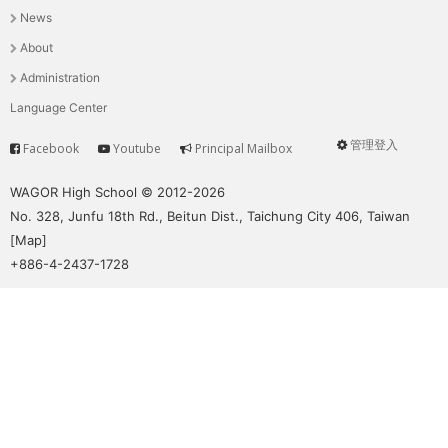
News
選
About
單
Administration
Language Center
管理登入
Facebook
Youtube
Principal Mailbox
Service
User
menu
WAGOR High School © 2012-2026
No. 328, Junfu 18th Rd., Beitun Dist., Taichung City 406, Taiwan
[
Map
]
+886-4-2437-1728