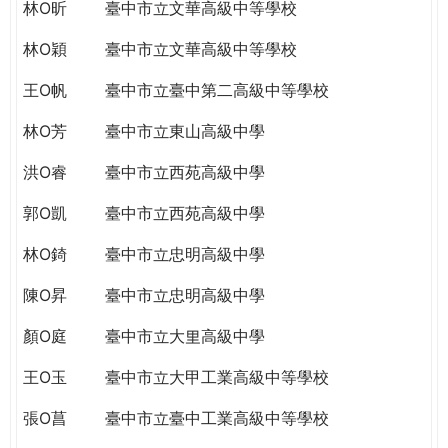
THE
林O昕
臺中市立文華高級中等學校
WORLD
林O穎
臺中市立文華高級中等學校
TOMORROW
PUTTING
王O帆
臺中市立臺中第二高級中等學校
YOU
ON
林O芳
臺中市立東山高級中學
THE
洪O睿
臺中市立西苑高級中學
PATH
TO
郭O凱
臺中市立西苑高級中學
GLOBAL
CITIZENSHIP
林O錡
臺中市立忠明高級中學
陳O昇
臺中市立忠明高級中學
顏O庭
臺中市立大里高級中學
王O玉
臺中市立大甲工業高級中等學校
張O菖
臺中市立臺中工業高級中等學校