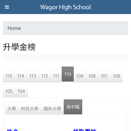
Jump to navigation
葳
格
Home
Y
高
升學金榜
o
級
u
中
110
115
114
113
112
111
109
108
107
106
a
學
105
104
r
葳
高中職
e
大學
科技大學
國外大學
格
國
h
際．
國