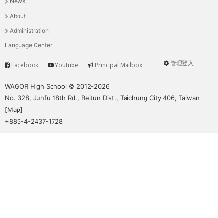
News
選
About
單
Administration
Language Center
管理登入
Facebook
Youtube
Principal Mailbox
Service
User
menu
WAGOR High School © 2012-2026
No. 328, Junfu 18th Rd., Beitun Dist., Taichung City 406, Taiwan
[
Map
]
+886-4-2437-1728