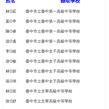
姓名
錄取學校
e
際
葳
林O廷
臺中市立臺中第一高級中等學校
r
格。
葉O亨
臺中市立臺中第一高級中等學校
培
e
養
陳O睿
臺中市立臺中第一高級中等學校
具
國
游O遙
臺中市立臺中第一高級中等學校
際
李O綾
臺中市立臺中女子高級中等學校
移
動
游O敏
臺中市立臺中女子高級中等學校
力
的
林O旂
臺中市立臺中女子高級中等學校
世
界
張O瑋
臺中市立臺中女子高級中等學校
公
林O宣
臺中市立文華高級中等學校
民。
WAGOR
徐O妤
臺中市立文華高級中等學校
TODAY