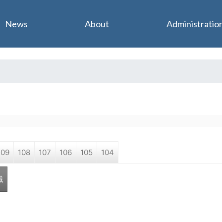
Jump to navigation
News
About
Administratio
109
108
107
106
105
104
職