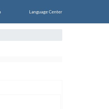
n
Language Center