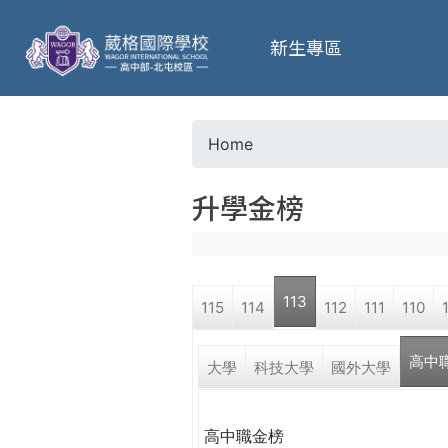
葳
新生專區
格
高
Home
Y
級
升學金榜
o
中
u
學
113
115
114
112
111
110
a
葳
高中
r
大學
科技大學
國外大學
格
國
e
際．
高中職金榜
國