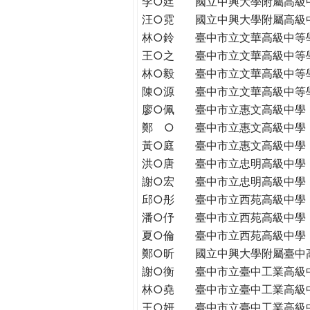
李○廷
國立中興大學附屬高級
THE
汪○霓
國立中興大學附屬高級
WORLD
TOMORROW
林○鈴
臺中市立文華高級中等
PUTTING
王○之
臺中市立文華高級中等
YOU
林○毅
臺中市立文華高級中等
ON
陳○源
臺中市立文華高級中等
THE
廖○佩
臺中市立惠文高級中學
PATH
鄭 ○
臺中市立惠文高級中學
TO
黃○庭
臺中市立惠文高級中學
GLOBAL
洪○唐
臺中市立忠明高級中學
CITIZENSHIP
謝○宏
臺中市立忠明高級中學
邱○彤
臺中市立西苑高級中學
潘○伃
臺中市立西苑高級中學
夏○倫
臺中市立西苑高級中學
鄭○昕
國立中興大學附屬臺中
謝○衡
臺中市立臺中工業高級
林○堯
臺中市立臺中工業高級
王○妍
臺中市立臺中工業高級