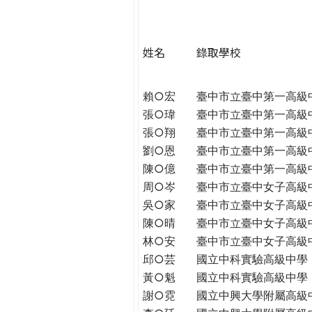
h
際
葳
e
格。
姓名
錄取學校
培
r
養
賴○宏
臺中市立臺中第一高級
具
e
張○瑋
臺中市立臺中第一高級
國
際
張○翔
臺中市立臺中第一高級
移
劉○恩
臺中市立臺中第一高級
動
陳○億
臺中市立臺中第一高級
力
周○岑
臺中市立臺中女子高級
的
吳○家
臺中市立臺中女子高級
世
陳○晴
臺中市立臺中女子高級
界
林○安
臺中市立臺中女子高級
公
邱○芸
國立中科實驗高級中學
民。
黃○魁
國立中科實驗高級中學
WAGOR
謝○霓
國立中興大學附屬高級
TODAY