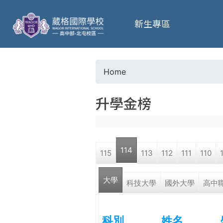
葳
新生專區
格
高
Home
Y
級
升學金榜
o
中
u
學
114
115
113
112
111
110
a
葳
大學
r
科技大學
國外大學
高中
格
國
e
際．
科別
姓名
國