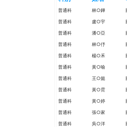
h
際
普通科
林○鏵
葳
e
格。
普通科
盧○宇
培
r
普通科
潘○亞
養
具
普通科
林○伃
e
國
際
普通科
楊○禾
移
普通科
黃○喻
動
力
普通科
王○懿
的
世
普通科
黃○霓
界
普通科
黃○婷
公
民。
普通科
張○家
WAGOR
TODAY
普通科
吳○洋