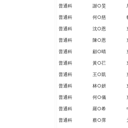
普通科
謝○旻
普通科
何○慈
普通科
沈○恩
普通科
陳○恩
普通科
顧○晴
普通科
黃○芢
普通科
王○凱
普通科
林○妍
普通科
何○儀
普通科
羅○希
普通科
蔡○霈