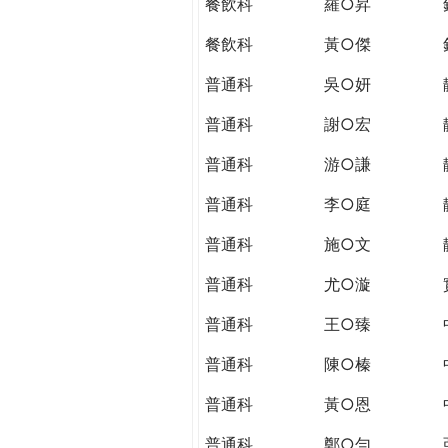
餐飲科
羅○昇
餐飲科
黃○傑
普通科
吳○妍
普通科
謝○宏
普通科
游○謙
普通科
李○庭
普通科
施○文
普通科
尤○漩
普通科
王○臻
普通科
陳○榛
普通科
黃○恩
普通科
鄭○勻