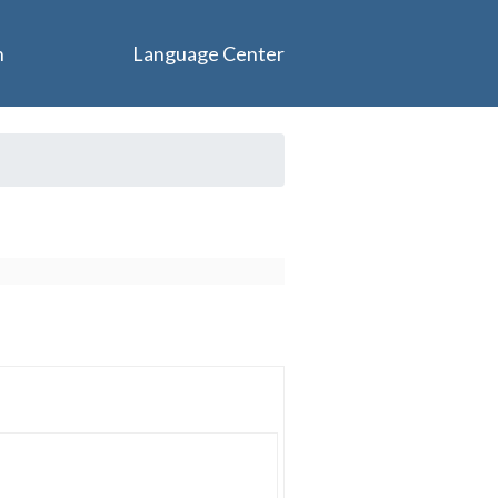
n
Language Center