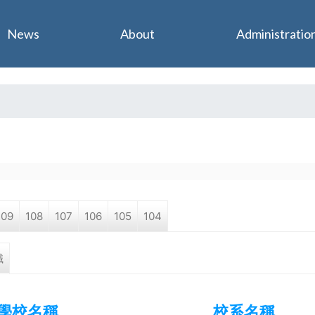
Jump to navigation
News
About
Administratio
109
108
107
106
105
104
職
學校名稱
校系名稱