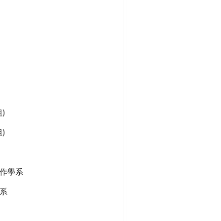
)
)
作學系
系