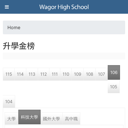
Jump to navigation
葳
格
Home
Y
高
升學金榜
o
級
u
中
106
115
114
113
112
111
110
109
108
107
a
學
105
r
葳
104
e
格
國
科技大學
h
大學
國外大學
高中職
際．
國