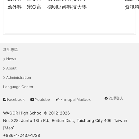
應外科
宋○富
德明財經科技大學
資訊
新生專區
主
News
選
About
單
Administration
Language Center
管理登入
Facebook
Youtube
Principal Mailbox
Service
User
menu
WAGOR High School © 2012-2026
No. 328, Junfu 18th Rd., Beitun Dist., Taichung City 406, Taiwan
[
Map
]
+886-4-2437-1728