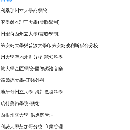
亞利桑那州立大學商學院
家墨爾本理工大學(雙聯學制)
州聖荷西州立大學(雙聯學制)
印第安納大學與普渡大學印第安納波利斯聯合分校
加州大學聖地牙哥分校-認知科學
倫敦大學金匠學院-國際認證音樂
菲爾德大學-牙醫外科
聖地牙哥州立大學-統計數據科學
瑞特藝術學院-藝術
密西根州立大學-供應鏈管理
伊利諾大學芝加哥分校-商業管理