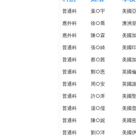
h
際
普通科
葉○宇
美國
葳
e
格。
應外科
徐○喬
澳洲皇
培
r
應外科
陳○霖
美國加
養
具
普通科
張○綺
美國
e
國
際
普通科
蔡○茜
美國
移
普通科
鄭○恩
英國
動
力
普通科
周○安
英國謝
的
世
普通科
許○庠
美國
界
普通科
湯○儒
美國普
公
民。
普通科
陳○妮
美國
WAGOR
TODAY
普通科
劉○洋
美國