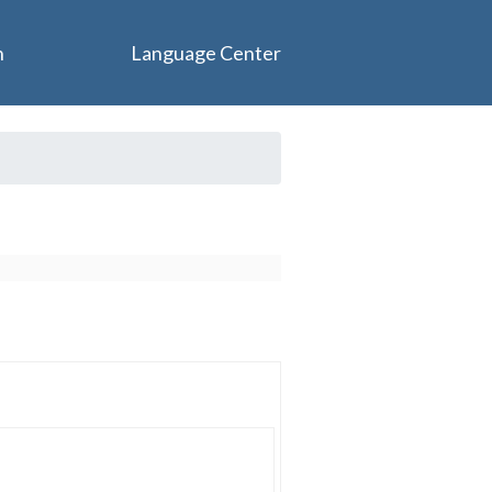
n
Language Center