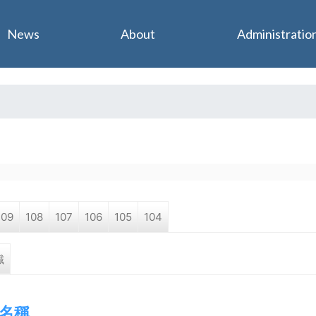
Jump to navigation
News
About
Administratio
109
108
107
106
105
104
職
名稱