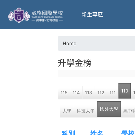
葳
新生專區
格
高
Home
Y
級
升學金榜
o
中
u
學
110
115
114
113
112
111
a
葳
國外大學
r
大學
科技大學
高中
格
國
e
際．
科別
姓名
學校
國