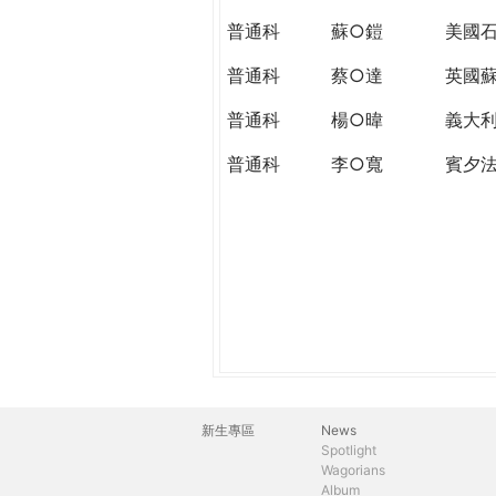
THE
普通科
蘇○鎧
美國石
WORLD
TOMORROW
普通科
蔡○達
英國
PUTTING
YOU
普通科
楊○暐
義大
ON
普通科
李○寬
賓夕
THE
PATH
TO
GLOBAL
CITIZENSHIP
新生專區
News
主
Spotlight
Wagorians
選
Album