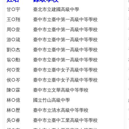
e
際
甘○宇
臺北市立建國高級中學
葳
r
王○翔
臺中市立臺中第一高級中等學校
格。
培
周○壹
臺中市立臺中第一高級中等學校
e
養
游○箴
臺中市立臺中第一高級中等學校
具
國
劉○杰
臺中市立臺中第一高級中等學校
際
翁○勳
臺中市立臺中第一高級中等學校
移
動
何○萱
臺中市立臺中女子高級中等學校
力
侯○岑
臺中市立臺中女子高級中等學校
的
世
陳○霖
臺中市立文華高級中等學校
界
林○億
國立竹山高級中學
公
民。
林○歷
臺中市立清水高級中等學校
WAGOR
吳○睿
臺中市立臺中工業高級中等學校
TODAY