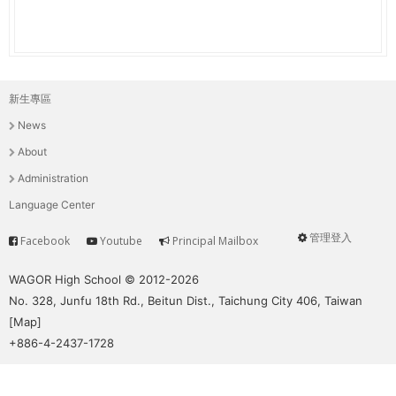
新生專區
主
News
選
About
單
Administration
Language Center
管理登入
Facebook
Youtube
Principal Mailbox
Service
User
menu
WAGOR High School © 2012-2026
No. 328, Junfu 18th Rd., Beitun Dist., Taichung City 406, Taiwan
[
Map
]
+886-4-2437-1728