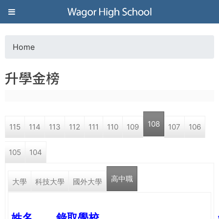
Jump to navigation
葳
格
Home
Y
高
升學金榜
o
級
u
中
108
115
114
113
112
111
110
109
107
106
a
學
105
104
r
葳
高中職
e
大學
科技大學
國外大學
格
國
h
際．
姓名
錄取學校
國