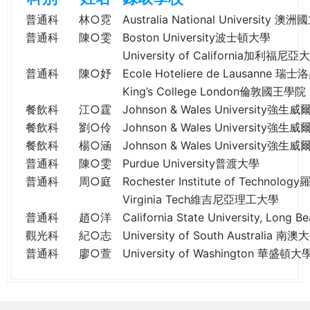
e
際
普通科
林○霓
Australia National University 
葳
普通科
陳○雯
Boston University波士頓大學
r
格。
University of California加利福
培
普通科
陳○妤
Ecole Hoteliere de Lausanne
e
養
King’s College London倫敦國王學院
具
餐飲科
江○霆
Johnson & Wales University強
國
餐飲科
劉○伶
Johnson & Wales University強
際
餐飲科
楊○涵
Johnson & Wales University強
移
普通科
陳○雯
Purdue University普渡大學
動
力
普通科
周○庭
Rochester Institute of Techn
的
Virginia Tech維吉尼亞理工大學
世
普通科
趙○洋
California State University, 
界
觀光科
紀○志
University of South Australia 南澳
公
普通科
廖○萱
University of Washington 華盛頓大
民。
WAGOR
TODAY