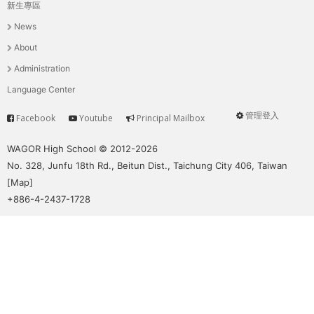
THE
新生專區
主
WORLD
News
TOMORROW
選
About
PUTTING
單
Administration
YOU
ON
Language Center
THE
管理登入
Facebook
Youtube
Principal Mailbox
PATH
Service
User
TO
menu
WAGOR High School © 2012-2026
GLOBAL
No. 328, Junfu 18th Rd., Beitun Dist., Taichung City 406, Taiwan
CITIZENSHIP
[
Map
]
+886-4-2437-1728