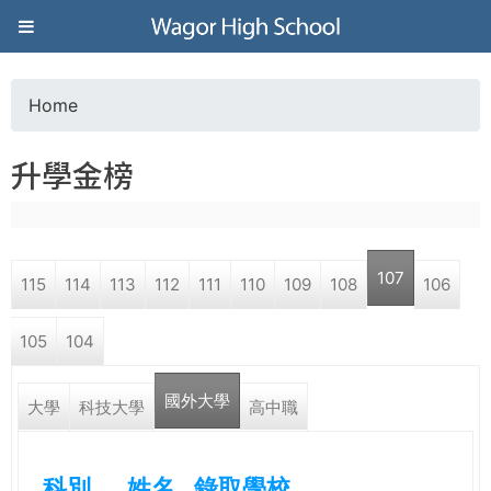
Jump to navigation
葳
格
Home
Y
高
升學金榜
o
級
u
中
107
115
114
113
112
111
110
109
108
106
a
學
105
104
r
葳
國外大學
e
大學
科技大學
高中職
格
國
h
際．
科別
姓名
錄取學校
國