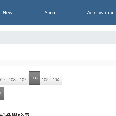
Jump to navigation
News
About
Administratio
106
109
108
107
105
104
職
部升學榜單