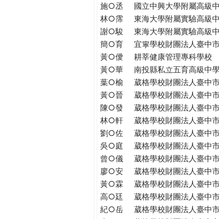
THE
施○丞
國立中興大學附屬高級
WORLD
林○霈
東海大學附屬實驗高級
TOMORROW
謝○駿
東海大學附屬實驗高級
PUTTING
簡○育
宜寧學校財團法人臺中
YOU
黃○僾
耕莘健康管理專科學校
ON
黃○華
南投縣私立五育高級中
THE
葉○榆
葳格學校財團法人臺中
PATH
黃○晉
葳格學校財團法人臺中
TO
陳○發
葳格學校財團法人臺中
GLOBAL
CITIZENSHIP
林○軒
葳格學校財團法人臺中
劉○佐
葳格學校財團法人臺中
吳○庭
葳格學校財團法人臺中
曾○儀
葳格學校財團法人臺中
廖○安
葳格學校財團法人臺中
黃○霖
葳格學校財團法人臺中
高○廷
葳格學校財團法人臺中
紀○岳
葳格學校財團法人臺中