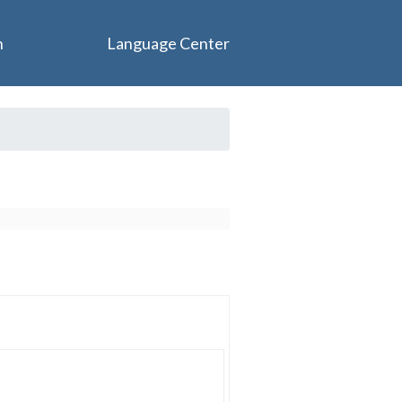
n
Language Center