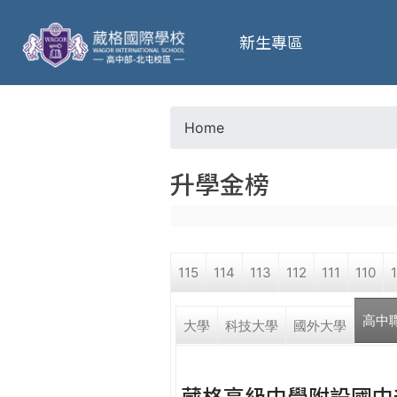
葳
新生專區
格
高
Home
Y
級
升學金榜
o
中
u
學
115
114
113
112
111
110
a
葳
高中
r
大學
科技大學
國外大學
格
國
e
際．
葳格高級中學附設國中
國