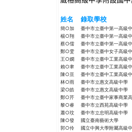
h
際
葳
姓名
錄取學校
e
格。
培
簡○加
臺中市立臺中第一高級
r
養
楊○翔
臺中市立臺中第一高級
具
蔡○儒
臺中市立臺中第一高級
e
國
鄭○雯
臺中市立臺中女子高級
際
王○嫻
臺中市立臺中工業高級
移
賴○聿
臺中市立臺中工業高級
動
陳○亘
臺中市立臺中工業高級
力
林○雨
臺中市立惠文高級中學
的
梁○皓
臺中市立惠文高級中學
世
鄭○芹
臺中市立臺中家事商業
界
黎○睿
臺中市立西苑高級中學
公
民。
蕭○玟
臺中市立忠明高級中學
WAGOR
陳○發
國立臺南藝術大學
TODAY
郭○伶
國立中興大學附屬高級