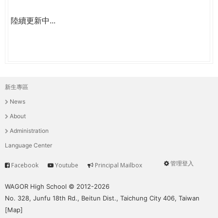
陸續更新中...
新生專區
主
News
選
About
單
Administration
Language Center
管理登入
Facebook
Youtube
Principal Mailbox
Service
User
menu
WAGOR High School © 2012-2026
No. 328, Junfu 18th Rd., Beitun Dist., Taichung City 406, Taiwan
[
Map
]