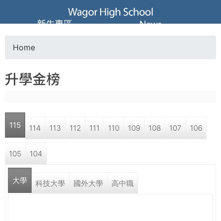
Jump to navigation
葳
新生專區
News
格
Home
Y
高
升學金榜
o
級
u
中
115
114
113
112
111
110
109
108
107
106
a
學
105
104
r
葳
大學
e
科技大學
國外大學
高中職
格
國
h
際．
國