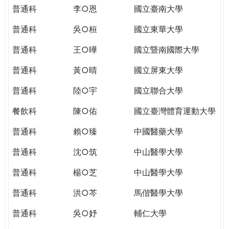
THE
普通科
李○恩
國立臺南大學
WORLD
TOMORROW
普通科
吳○桓
國立東華大學
PUTTING
普通科
王○曄
國立暨南國際大學
YOU
ON
普通科
黃○晴
國立屏東大學
THE
PATH
普通科
陸○宇
國立聯合大學
TO
餐飲科
陳○佑
國立臺灣體育運動大學
GLOBAL
CITIZENSHIP
普通科
賴○臻
中國醫藥大學
普通科
沈○筑
中山醫學大學
普通科
楊○芝
中山醫學大學
普通科
洪○芩
馬偕醫學大學
普通科
吳○妤
輔仁大學