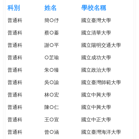
e
際
科別
姓名
學校名稱
葳
r
普通科
簡○伃
國立臺灣大學
格。
培
普通科
蔡○蓁
國立清華大學
e
養
具
普通科
謝○平
國立陽明交通大學
國
普通科
○芷瑜
國立成功大學
際
移
普通科
朱○臻
國立政治大學
動
力
普通科
吳○諭
國立臺灣師範大學
的
普通科
林○宏
國立中興大學
世
界
普通科
陳○仁
國立中興大學
公
民。
普通科
王○宣
國立中正大學
WAGOR
普通科
曾○涵
國立臺灣海洋大學
TODAY