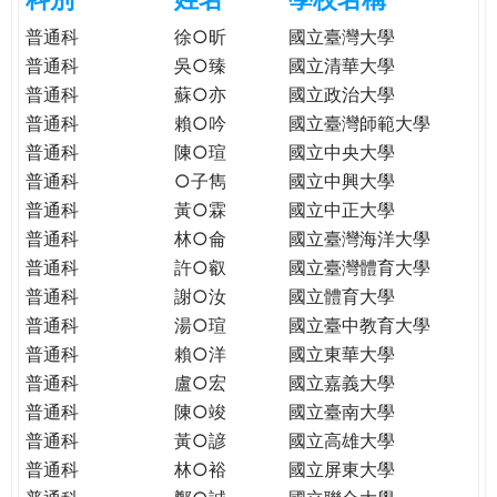
e
際
普通科
徐○昕
國立臺灣大學
葳
普通科
吳○臻
國立清華大學
r
格。
普通科
蘇○亦
國立政治大學
培
普通科
賴○吟
國立臺灣師範大學
e
養
普通科
陳○瑄
國立中央大學
具
普通科
○子雋
國立中興大學
國
際
普通科
黃○霖
國立中正大學
移
普通科
林○侖
國立臺灣海洋大學
動
普通科
許○叡
國立臺灣體育大學
力
普通科
謝○汝
國立體育大學
的
普通科
湯○瑄
國立臺中教育大學
世
普通科
賴○洋
國立東華大學
界
普通科
盧○宏
國立嘉義大學
公
普通科
陳○竣
國立臺南大學
民。
普通科
黃○諺
國立高雄大學
WAGOR
普通科
林○裕
國立屏東大學
TODAY