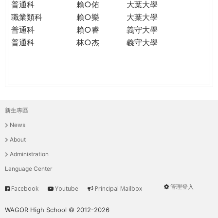
普通科
賴○佑
大葉大學
職業類科
賴○樂
大葉大學
普通科
賴○睿
義守大學
普通科
林○杰
義守大學
新生專區
主
News
選
About
單
Administration
Language Center
管理登入
Facebook
Youtube
Principal Mailbox
Service
User
menu
WAGOR High School © 2012-2026