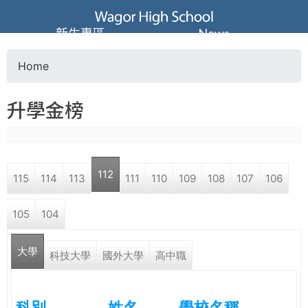
Jump to navigation
葳
新生專區
News
格
Home
Y
高
升學金榜
o
級
u
中
112
115
114
113
111
110
109
108
107
106
a
學
105
104
r
葳
大學
e
科技大學
國外大學
高中職
格
國
h
際．
科別
姓名
學校名稱
國