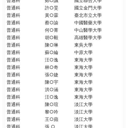
普通科
鄭○誠
國立聯合大學
THE
普通科
許○旻
國立金門大學
WORLD
TOMORROW
普通科
黃○霖
臺北市立大學
PUTTING
普通科
蔡○諭
中國醫藥大學
YOU
普通科
何○菁
中山醫學大學
ON
普通科
胡○毅
高雄醫學大學
THE
普通科
陳○琳
東吳大學
PATH
普通科
蘇○綸
中原大學
TO
普通科
汪○逸
東海大學
GLOBAL
普通科
林○奇
東海大學
CITIZENSHIP
普通科
張○婕
東海大學
普通科
陳○宇
東海大學
普通科
洪○涵
東海大學
普通科
汪○逸
東海大學
普通科
陳○瑄
淡江大學
普通科
黎○吟
淡江大學
普通科
王○蘋
淡江大學
普通科
張 ○
淡江大學