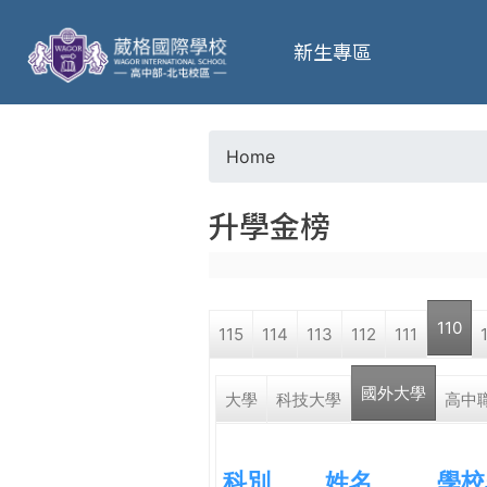
葳
新生專區
格
高
Home
Y
級
升學金榜
o
中
u
學
110
115
114
113
112
111
a
葳
國外大學
r
大學
科技大學
高中
格
國
e
際．
科別
姓名
學校
國