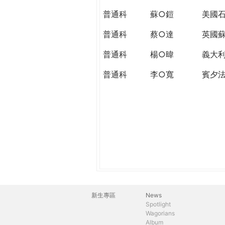
THE
普通科
蘇○鎧
美國石
WORLD
TOMORROW
普通科
蔡○達
英國
PUTTING
YOU
普通科
楊○暐
義大
ON
普通科
李○寬
賓夕
THE
PATH
TO
GLOBAL
CITIZENSHIP
新生專區
News
主
Spotlight
Wagorians
選
Album