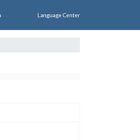
n
Language Center