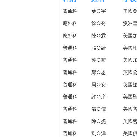
h
際
普通科
葉○宇
美國
葳
e
格。
應外科
徐○喬
澳洲皇
培
r
應外科
陳○霖
美國加
養
具
普通科
張○綺
美國
e
國
際
普通科
蔡○茜
美國
移
普通科
鄭○恩
英國
動
力
普通科
周○安
英國謝
的
世
普通科
許○庠
美國
界
普通科
湯○儒
美國普
公
民。
普通科
陳○妮
美國
WAGOR
TODAY
普通科
劉○洋
美國