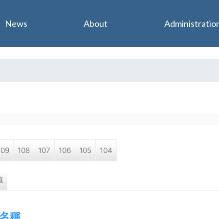
Jump to navigation
News
About
Administratio
109
108
107
106
105
104
職
名稱