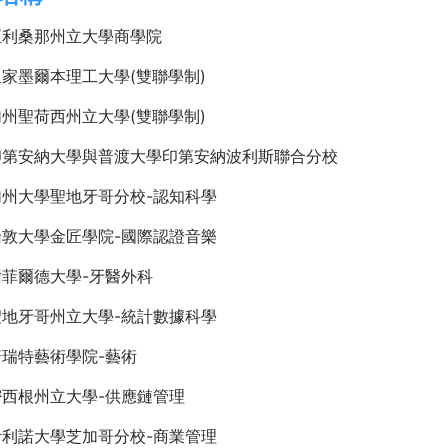
亞利桑那州立大學商學院
家墨爾本理工大學(雙聯學制)
州聖荷西州立大學(雙聯學制)
印第安納大學與普渡大學印第安納波利斯聯合分校
加州大學聖地牙哥分校-認知科學
倫敦大學金匠學院-國際認證音樂
菲爾德大學-牙醫外科
聖地牙哥州立大學-統計數據科學
瑞特藝術學院-藝術
密西根州立大學-供應鏈管理
伊利諾大學芝加哥分校-商業管理