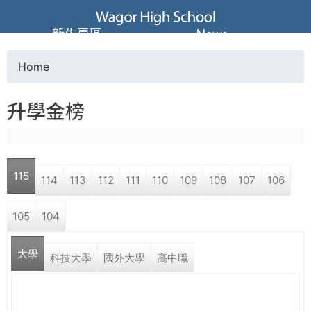
Jump to navigation
葳
新生專區
News
格
Home
Y
高
升學金榜
o
級
u
中
115
114
113
112
111
110
109
108
107
106
a
學
105
104
r
葳
大學
e
科技大學
國外大學
高中職
格
國
h
際．
國