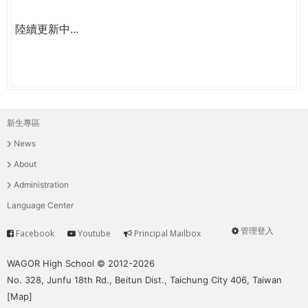
陸續更新中...
新生專區
主
News
選
About
單
Administration
Language Center
管理登入
Facebook
Youtube
Principal Mailbox
Service
User
menu
WAGOR High School © 2012-2026
No. 328, Junfu 18th Rd., Beitun Dist., Taichung City 406, Taiwan
[
Map
]