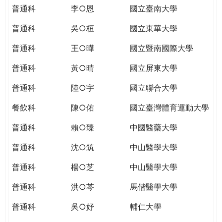
THE
普通科
李○恩
國立臺南大學
WORLD
TOMORROW
普通科
吳○桓
國立東華大學
PUTTING
普通科
王○曄
國立暨南國際大學
YOU
ON
普通科
黃○晴
國立屏東大學
THE
PATH
普通科
陸○宇
國立聯合大學
TO
餐飲科
陳○佑
國立臺灣體育運動大學
GLOBAL
CITIZENSHIP
普通科
賴○臻
中國醫藥大學
普通科
沈○筑
中山醫學大學
普通科
楊○芝
中山醫學大學
普通科
洪○芩
馬偕醫學大學
普通科
吳○妤
輔仁大學