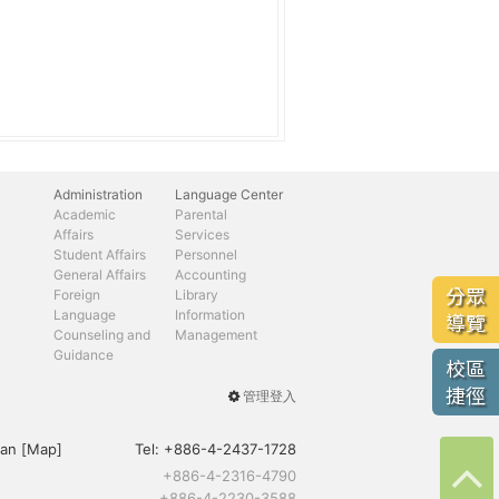
Administration
Language Center
Academic
Parental
Affairs
Services
Student Affairs
Personnel
General Affairs
Accounting
分眾
Foreign
Library
Language
Information
導覽
Counseling and
Management
Guidance
校區
捷徑
管理登入
User
menu
an [
Map
]
Tel:
+886-4-2437-1728
+886-4-2316-4790
+886-4-2230-3588