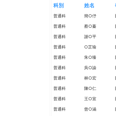
h
科別
姓名
際
葳
普通科
簡○伃
e
格。
培
普通科
蔡○蓁
r
養
具
普通科
謝○平
e
國
普通科
○芷瑜
際
移
普通科
朱○臻
動
力
普通科
吳○諭
的
普通科
林○宏
世
界
普通科
陳○仁
公
民。
普通科
王○宣
WAGOR
普通科
曾○涵
TODAY