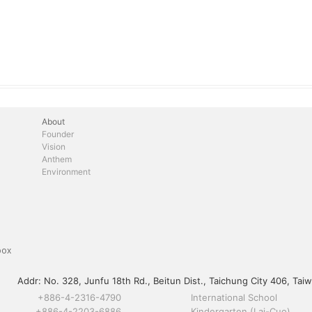
About
Founder
Vision
Anthem
Environment
box
Addr:
No. 328, Junfu 18th Rd., Beitun Dist., Taichung City 406, Taiw
+886-4-2316-4790
International School
+886-4-2203-6886
Kindergarten (Lai-Cuo)