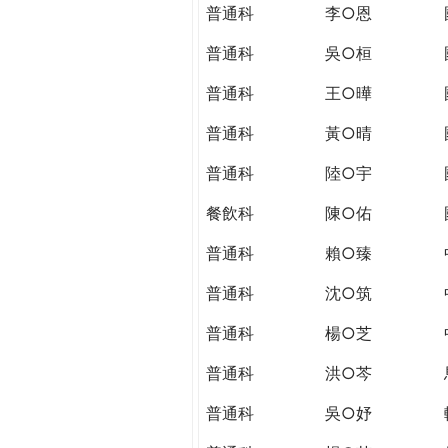
THE
普通科
李○恩
WORLD
TOMORROW
普通科
吳○桓
PUTTING
普通科
王○曄
YOU
ON
普通科
黃○晴
THE
PATH
普通科
陸○宇
TO
餐飲科
陳○佑
GLOBAL
CITIZENSHIP
普通科
賴○臻
普通科
沈○筑
普通科
楊○芝
普通科
洪○芩
普通科
吳○妤