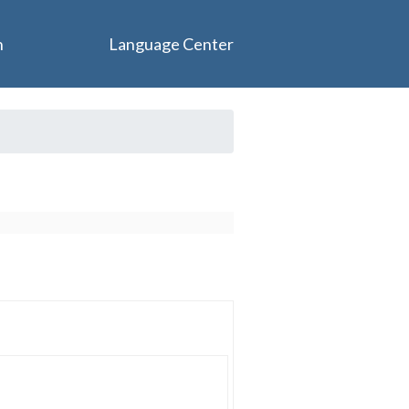
n
Language Center