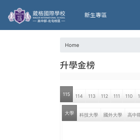
葳
新生專區
格
高
Home
Y
級
升學金榜
o
中
u
學
115
114
113
112
111
110
a
葳
大學
r
科技大學
國外大學
高中
格
國
e
際．
國