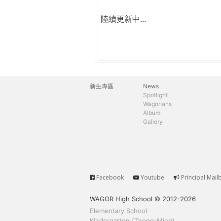
陸續更新中...
新生專區
News
主
Spotlight
Wagorians
選
Album
Gallery
單
Facebook
Youtube
Principal Mail
Service
WAGOR High School © 2012-2026
Elementary School
Kindergarten (Zhong-Ming)