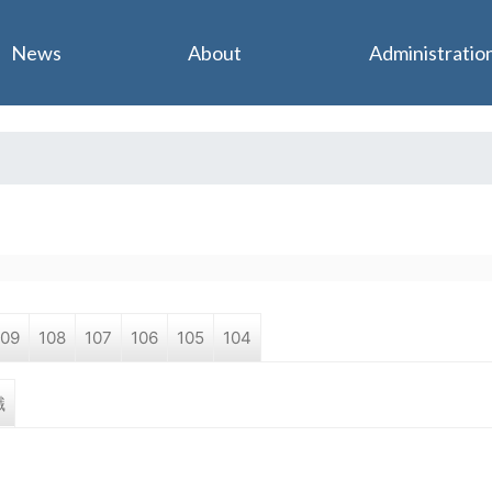
Jump to navigation
News
About
Administratio
109
108
107
106
105
104
職