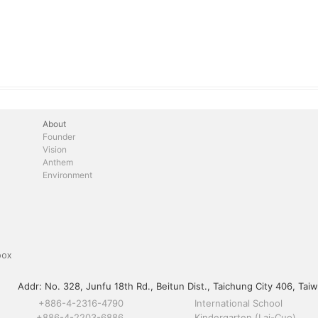
About
Founder
Vision
Anthem
Environment
box
Addr:
No. 328, Junfu 18th Rd., Beitun Dist., Taichung City 406, Taiw
+886-4-2316-4790
International School
+886-4-2203-6886
Kindergarten (Lai-Cuo)