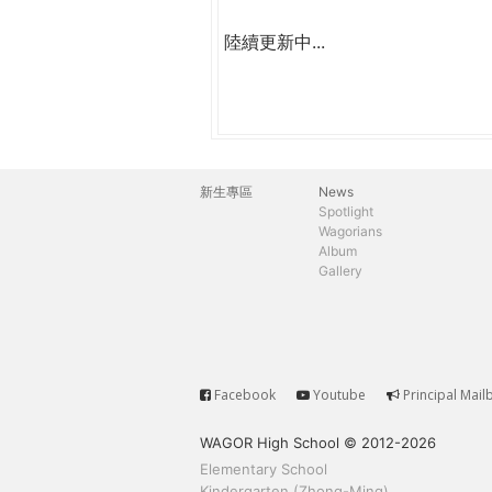
陸續更新中...
新生專區
News
主
Spotlight
Wagorians
選
Album
Gallery
單
Facebook
Youtube
Principal Mail
Service
WAGOR High School © 2012-2026
Elementary School
Kindergarten (Zhong-Ming)