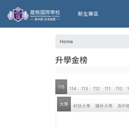
葳
新生專區
格
高
Home
Y
級
升學金榜
o
中
u
學
115
114
113
112
111
110
a
葳
大學
r
科技大學
國外大學
高中
格
國
e
際．
國