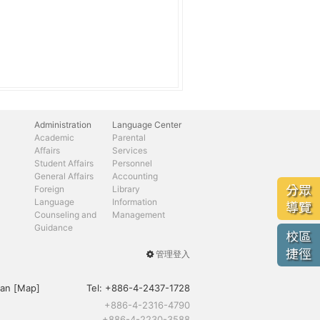
Administration
Language Center
Academic
Parental
Affairs
Services
Student Affairs
Personnel
General Affairs
Accounting
分眾
Foreign
Library
Language
Information
導覽
Counseling and
Management
Guidance
校區
捷徑
管理登入
User
menu
an [
Map
]
Tel:
+886-4-2437-1728
+886-4-2316-4790
+886-4-2230-3588