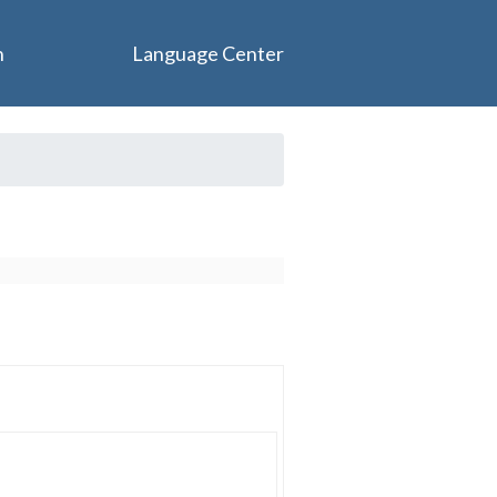
n
Language Center