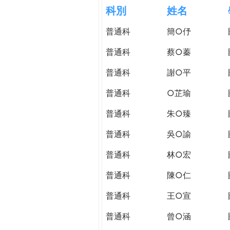
h
科別
姓名
際
葳
普通科
簡○伃
e
格。
培
普通科
蔡○蓁
r
養
具
普通科
謝○平
e
國
普通科
○芷瑜
際
移
普通科
朱○臻
動
力
普通科
吳○諭
的
普通科
林○宏
世
界
普通科
陳○仁
公
民。
普通科
王○宣
WAGOR
普通科
曾○涵
TODAY