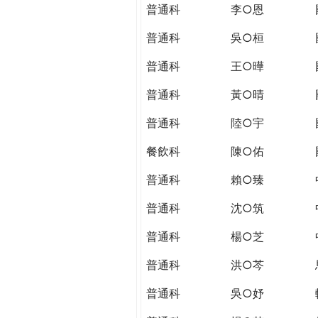
THE
普通科
李○恩
WORLD
TOMORROW
普通科
吳○桓
PUTTING
普通科
王○曄
YOU
ON
普通科
黃○晴
THE
PATH
普通科
陸○宇
TO
餐飲科
陳○佑
GLOBAL
CITIZENSHIP
普通科
賴○臻
普通科
沈○筑
普通科
楊○芝
普通科
洪○芩
普通科
吳○妤