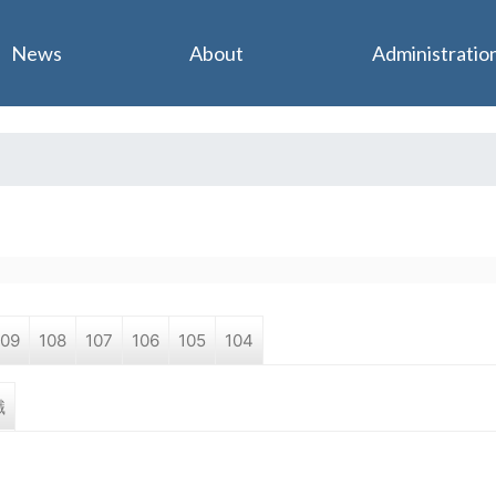
Jump to navigation
News
About
Administratio
109
108
107
106
105
104
職