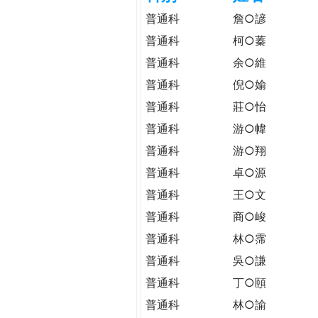
h
際
普通科
詹○諺
葳
普通科
柯○蓁
e
格。
普通科
余○維
培
r
養
普通科
倪○媮
具
普通科
莊○怡
e
國
普通科
游○幃
際
普通科
游○翔
移
動
普通科
卓○源
力
普通科
王○文
的
普通科
商○峻
世
界
普通科
林○霈
公
普通科
吳○謙
民。
普通科
丁○頤
WAGOR
TODAY
普通科
林○諭