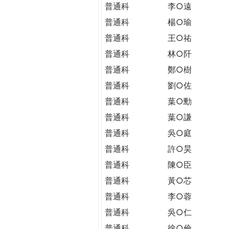
THE
普通科
李○遠
WORLD
普通科
楊○瑜
TOMORROW
普通科
王○祐
PUTTING
YOU
普通科
林○阡
ON
普通科
鄭○樹
THE
普通科
劉○佐
PATH
TO
普通科
葉○勳
GLOBAL
普通科
葉○謙
CITIZENSHIP
普通科
吳○庭
普通科
許○昊
普通科
陳○臣
普通科
黃○芯
普通科
李○蓉
普通科
吳○仁
普通科
徐○倫