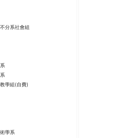
二不分系社會組
系
學系
學系
教學組(自費)
技術學系