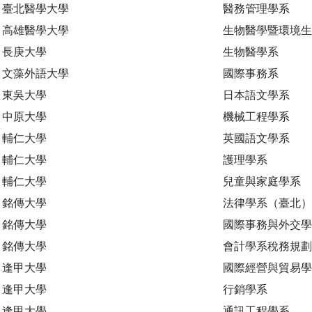
臺北醫學大學
醫務管理學系
高雄醫學大學
生物醫學暨環境
長庚大學
生物醫學系
文藻外語大學
國際事務系
東吳大學
日本語文學系
中原大學
機械工程學系
輔仁大學
英國語文學系
輔仁大學
護理學系
輔仁大學
兒童與家庭學系
銘傳大學
法律學系（臺北）
銘傳大學
國際事務與外交學
銘傳大學
會計學系稅務規
逢甲大學
國際經營與貿易學
逢甲大學
行銷學系
逢甲大學
通訊工程學系