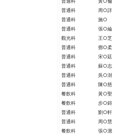
普通科
黃○倫
普通科
周○詳
普通科
施○
普通科
張○綸
觀光科
王○芝
普通科
鄧○柔
普通科
宋○廷
普通科
蘇○志
普通科
吳○澍
普通科
陳○慈
餐飲科
黃○聖
餐飲科
步○鍀
普通科
劉○軒
普通科
周○慧
餐飲科
張○濨