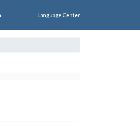
n
Language Center