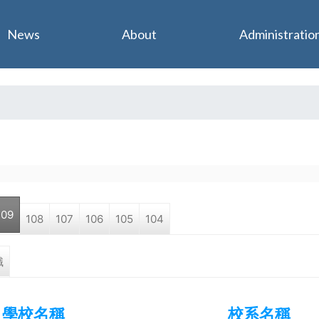
Jump to navigation
News
About
Administratio
109
108
107
106
105
104
職
學校名稱
校系名稱