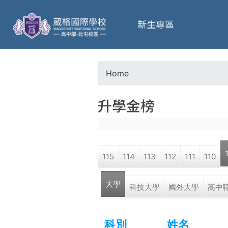
葳
新生專區
格
高
Home
Y
級
升學金榜
o
中
u
學
115
114
113
112
111
110
a
葳
大學
r
科技大學
國外大學
高中
格
國
e
際．
科別
姓名
國