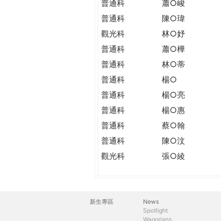
普通科
蕭○峻
普通科
陳○瑋
觀光科
林○妤
普通科
蕭○樺
普通科
林○蒂
普通科
楊○
普通科
楊○亮
普通科
楊○惠
普通科
蔡○翰
普通科
陳○汶
觀光科
張○綾
新生專區
News
主
Spotlight
Wagorians