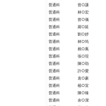
普通科
曾○謙
普通科
林○宏
普通科
曾○儀
普通科
羅○延
普通科
劉○妤
普通科
林○筠
普通科
賴○胤
普通科
張○瑄
普通科
陳○劭
普通科
許○愛
普通科
袁○豪
普通科
楊○宜
普通科
陳○臻
普通科
余○潔