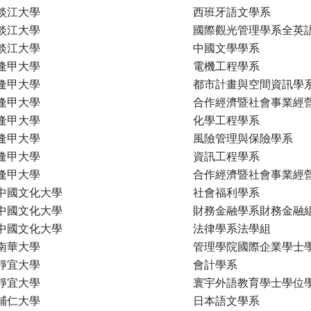
淡江大學
西班牙語文學系
淡江大學
國際觀光管理學系全英
淡江大學
中國文學學系
逢甲大學
電機工程學系
逢甲大學
都市計畫與空間資訊學
逢甲大學
合作經濟暨社會事業經
逢甲大學
化學工程學系
逢甲大學
風險管理與保險學系
逢甲大學
資訊工程學系
逢甲大學
合作經濟暨社會事業經
中國文化大學
社會福利學系
中國文化大學
財務金融學系財務金融
中國文化大學
法律學系法學組
南華大學
管理學院國際企業學士
靜宜大學
會計學系
靜宜大學
寰宇外語教育學士學位
輔仁大學
日本語文學系