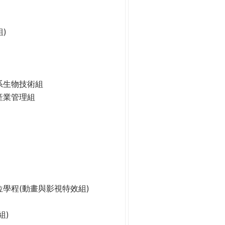
)
系生物技術組
產業管理組
學程(動畫與影視特效組)
組)