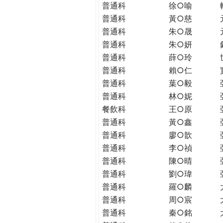
普通科
徐○喻
普通科
黃○慈
普通科
朱○晟
普通科
朱○妍
普通科
薛○玲
普通科
賴○仁
普通科
葉○毅
普通科
林○妮
餐飲科
王○原
普通科
黃○鑫
普通科
廖○歆
普通科
李○禎
普通科
陳○晴
普通科
劉○瑋
普通科
羅○麟
普通科
周○宸
普通科
秦○銘