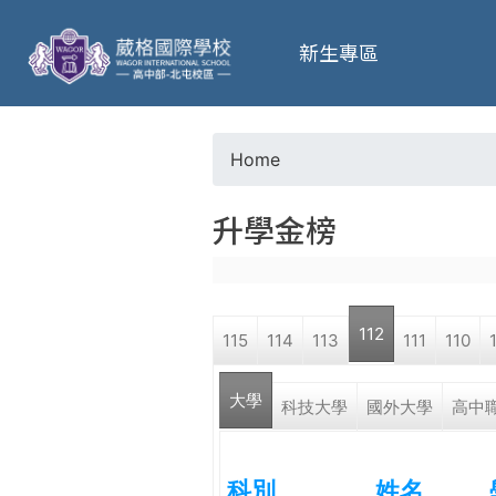
葳
新生專區
格
高
Home
Y
級
升學金榜
o
中
u
學
112
115
114
113
111
110
a
葳
大學
r
科技大學
國外大學
高中
格
國
e
際．
科別
姓名
國