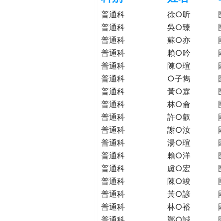
h
際
普通科
徐○昕
葳
普通科
吳○臻
e
格。
普通科
蘇○亦
培
普通科
賴○吟
r
養
普通科
陳○瑄
具
普通科
○子雋
e
國
普通科
黃○霖
際
普通科
林○侖
移
動
普通科
許○叡
力
普通科
謝○汝
的
普通科
湯○瑄
世
普通科
賴○洋
界
普通科
盧○宏
公
普通科
陳○竣
民。
普通科
黃○諺
WAGOR
普通科
林○裕
TODAY
普通科
鄭○誠