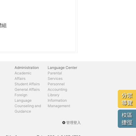
體組
Administration
Language Center
Academic
Parental
Affairs
Services
Student Affairs
Personnel
General Affairs
Accounting
分眾
Foreign
Library
Language
Information
導覽
Counseling and
Management
Guidance
校區
捷徑
管理登入
User