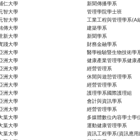
輔仁大學
新聞傳播學系
元智大學
管理學院學士班
元智大學
工業工程與管理學系(A組
銘傳大學
建築學系
世新大學
新聞學系
實踐大學
財務金融學系
亞洲大學
醫學檢驗暨生物技術學
亞洲大學
健康產業管理學系健康
亞洲大學
經營管理系
亞洲大學
休閒與遊憩管理學系
亞洲大學
經營管理學系
亞洲大學
護理學系國際護理組
亞洲大學
會計與資訊學系
亞洲大學
經營管理學系
大葉大學
多媒體數位內容學士學位
大葉大學
運動健康管理學系
大葉大學
資訊工程學系(資訊應用