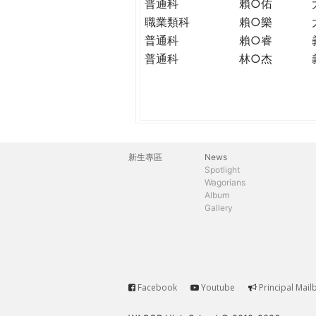
普通科
賴○佑
職業類科
賴○樂
普通科
賴○睿
普通科
林○杰
新生專區
News
主
Spotlight
Wagorians
選
Album
Gallery
單
Facebook
Youtube
Principal Mail
Service