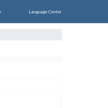
n
Language Center