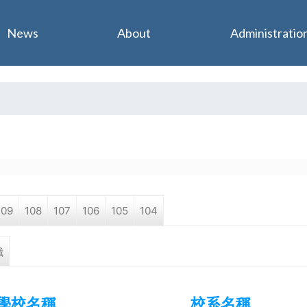
Jump to navigation
News
About
Administratio
109
108
107
106
105
104
職
學校名稱
校系名稱