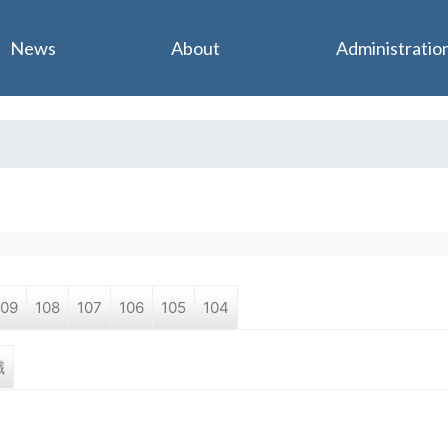
Jump to navigation
News
About
Administratio
109
108
107
106
105
104
職