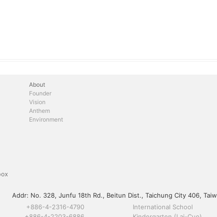
About
Founder
Vision
Anthem
Environment
box
Addr:
No. 328, Junfu 18th Rd., Beitun Dist., Taichung City 406, Taiw
+886-4-2316-4790
International School
+886-4-2203-6886
Kindergarten (Lai-Cuo)