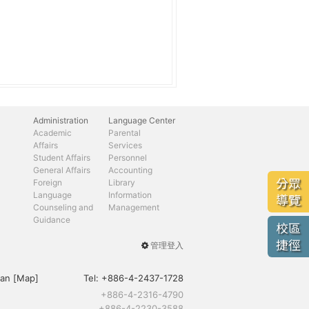
Administration
Language Center
Academic
Parental
Affairs
Services
Student Affairs
Personnel
General Affairs
Accounting
分眾
Foreign
Library
Language
Information
導覽
Counseling and
Management
Guidance
校區
捷徑
管理登入
User
menu
an [
Map
]
Tel:
+886-4-2437-1728
+886-4-2316-4790
+886-4-2230-3588