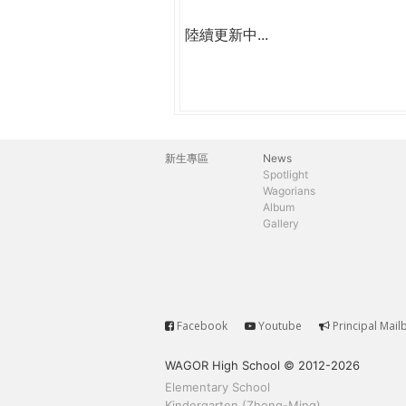
陸續更新中...
新生專區
News
主
Spotlight
Wagorians
選
Album
Gallery
單
Facebook
Youtube
Principal Mail
Service
WAGOR High School © 2012-2026
Elementary School
Kindergarten (Zhong-Ming)