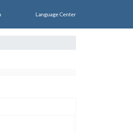
n
Language Center