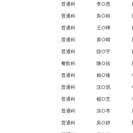
THE
普通科
李○恩
WORLD
TOMORROW
普通科
吳○桓
PUTTING
普通科
王○曄
YOU
ON
普通科
黃○晴
THE
PATH
普通科
陸○宇
TO
餐飲科
陳○佑
GLOBAL
CITIZENSHIP
普通科
賴○臻
普通科
沈○筑
普通科
楊○芝
普通科
洪○芩
普通科
吳○妤