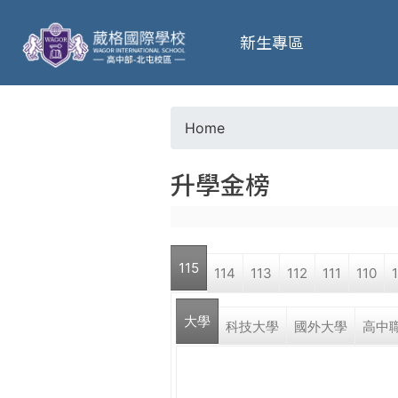
葳
新生專區
格
高
Home
Y
級
升學金榜
o
中
u
學
115
114
113
112
111
110
a
葳
大學
r
科技大學
國外大學
高中
格
國
e
際．
國