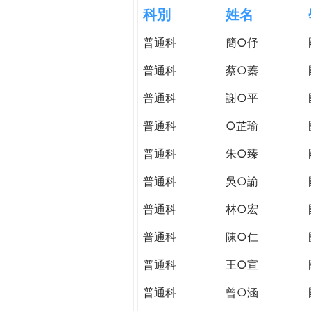
h
科別
姓名
際
葳
普通科
簡○伃
e
格。
培
普通科
蔡○蓁
r
養
具
普通科
謝○平
e
國
普通科
○芷瑜
際
移
普通科
朱○臻
動
力
普通科
吳○諭
的
普通科
林○宏
世
界
普通科
陳○仁
公
民。
普通科
王○宣
WAGOR
普通科
曾○涵
TODAY