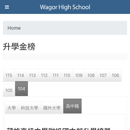
Jump to navigation
葳
格
Home
Y
高
升學金榜
o
級
u
中
115
114
113
112
111
110
109
108
107
106
a
學
104
105
r
葳
高中職
(active tab)
e
大學
科技大學
國外大學
格
國
h
際．
國