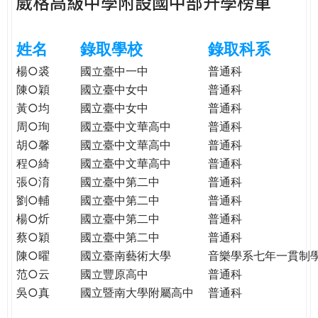
葳格高級中學附設國中部升學榜單
e
際
葳
r
姓名
錄取學校
錄取科系
格。
培
楊○裘
國立臺中一中
普通科
e
養
陳○穎
國立臺中女中
普通科
具
黃○均
國立臺中女中
普通科
國
周○珣
國立臺中文華高中
普通科
際
胡○馨
國立臺中文華高中
普通科
移
程○綺
國立臺中文華高中
普通科
動
張○淯
國立臺中第二中
普通科
力
劉○輔
國立臺中第二中
普通科
的
楊○炘
國立臺中第二中
普通科
世
界
蔡○穎
國立臺中第二中
普通科
公
陳○曜
國立臺南藝術大學
音樂學系七年一貫制
民。
范○云
國立豐原高中
普通科
WAGOR
吳○真
國立暨南大學附屬高中
普通科
TODAY