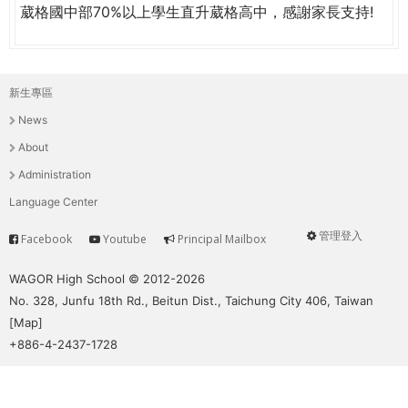
THE
葳格國中部70%以上學生直升葳格高中，感謝家長支持!
WORLD
TOMORROW
PUTTING
YOU
新生專區
主
ON
News
THE
選
About
PATH
單
Administration
TO
GLOBAL
Language Center
CITIZENSHIP
管理登入
Facebook
Youtube
Principal Mailbox
Service
User
menu
WAGOR High School © 2012-2026
No. 328, Junfu 18th Rd., Beitun Dist., Taichung City 406, Taiwan
[
Map
]
+886-4-2437-1728