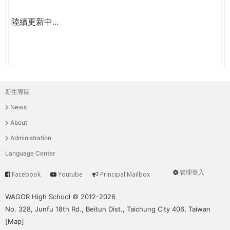
陸續更新中...
新生專區
主
News
選
About
單
Administration
Language Center
管理登入
Facebook
Youtube
Principal Mailbox
Service
User
menu
WAGOR High School © 2012-2026
No. 328, Junfu 18th Rd., Beitun Dist., Taichung City 406, Taiwan
[
Map
]