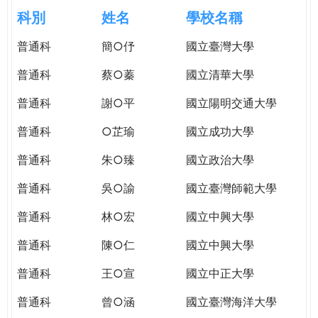
e
際
科別
姓名
學校名稱
葳
r
普通科
簡○伃
國立臺灣大學
格。
培
普通科
蔡○蓁
國立清華大學
e
養
具
普通科
謝○平
國立陽明交通大學
國
普通科
○芷瑜
國立成功大學
際
移
普通科
朱○臻
國立政治大學
動
力
普通科
吳○諭
國立臺灣師範大學
的
普通科
林○宏
國立中興大學
世
界
普通科
陳○仁
國立中興大學
公
民。
普通科
王○宣
國立中正大學
WAGOR
普通科
曾○涵
國立臺灣海洋大學
TODAY