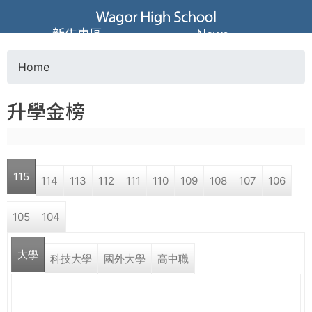
Jump to navigation
葳
新生專區
News
格
Home
Y
高
升學金榜
o
級
u
中
115
114
113
112
111
110
109
108
107
106
a
學
105
104
r
葳
大學
e
科技大學
國外大學
高中職
格
國
h
際．
國