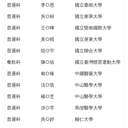
THE
普通科
李○恩
國立臺南大學
WORLD
TOMORROW
普通科
吳○桓
國立東華大學
PUTTING
普通科
王○曄
國立暨南國際大學
YOU
ON
普通科
黃○晴
國立屏東大學
THE
PATH
普通科
陸○宇
國立聯合大學
TO
餐飲科
陳○佑
國立臺灣體育運動大學
GLOBAL
CITIZENSHIP
普通科
賴○臻
中國醫藥大學
普通科
沈○筑
中山醫學大學
普通科
楊○芝
中山醫學大學
普通科
洪○芩
馬偕醫學大學
普通科
吳○妤
輔仁大學