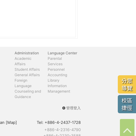
Administration
Language Center
Academic
Parental
Affairs
Services
Student Affairs
Personnel
General Affairs
Accounting
分眾
Foreign
Library
Language
Information
導覽
Counseling and
Management
Guidance
校區
捷徑
管理登入
User
menu
an [
Map
]
Tel:
+886-4-2437-1728
+886-4-2316-4790
+886-4-2230-3588