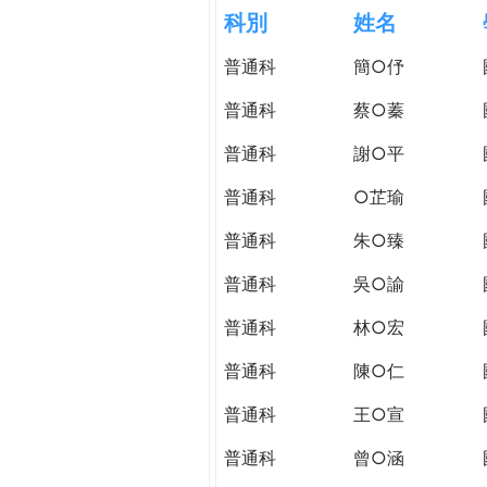
h
科別
姓名
際
葳
普通科
簡○伃
e
格。
培
普通科
蔡○蓁
r
養
具
普通科
謝○平
e
國
普通科
○芷瑜
際
移
普通科
朱○臻
動
力
普通科
吳○諭
的
普通科
林○宏
世
界
普通科
陳○仁
公
民。
普通科
王○宣
WAGOR
普通科
曾○涵
TODAY