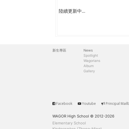
陸續更新中...
新生專區
News
主
Spotlight
Wagorians
選
Album
Gallery
單
Facebook
Youtube
Principal Mail
Service
WAGOR High School © 2012-2026
Elementary School
Kindergarten (Zhong-Ming)