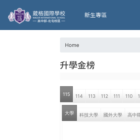
葳
新生專區
格
高
Home
Y
級
升學金榜
o
中
u
學
115
114
113
112
111
110
a
葳
大學
r
科技大學
國外大學
高中
格
國
e
際．
國