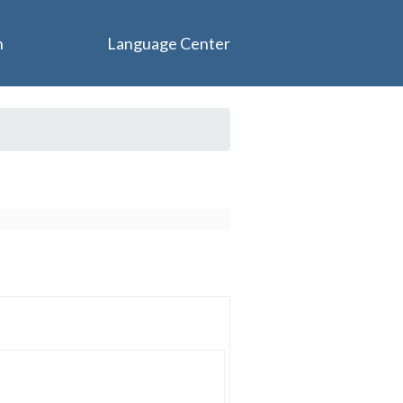
n
Language Center