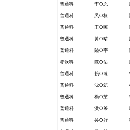
THE
普通科
李○恩
WORLD
TOMORROW
普通科
吳○桓
PUTTING
普通科
王○曄
YOU
ON
普通科
黃○晴
THE
PATH
普通科
陸○宇
TO
餐飲科
陳○佑
GLOBAL
CITIZENSHIP
普通科
賴○臻
普通科
沈○筑
普通科
楊○芝
普通科
洪○芩
普通科
吳○妤