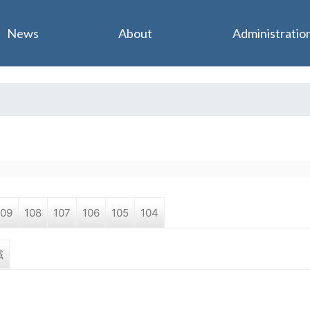
Jump to navigation
News
About
Administratio
109
108
107
106
105
104
職