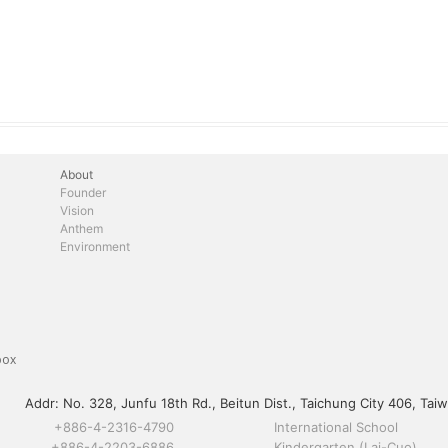
About
Founder
Vision
Anthem
Environment
box
Addr:
No. 328, Junfu 18th Rd., Beitun Dist., Taichung City 406, Taiw
+886-4-2316-4790
International School
+886-4-2203-6886
Kindergarten (Lai-Cuo)