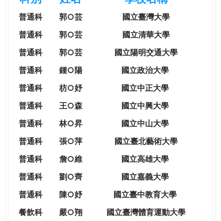
e
際
普通科
郭○芸
國立臺灣大學
葳
r
格。
普通科
郭○芸
國立清華大學
培
普通科
郭○芸
國立陽明交通大學
e
養
具
普通科
鍾○陽
國立政治大學
國
普通科
枋○妤
國立中正大學
際
移
普通科
王○森
國立中興大學
動
普通科
林○昇
國立中山大學
力
的
普通科
張○萍
國立臺北藝術大學
世
普通科
詹○維
國立高雄大學
界
公
普通科
劉○齊
國立嘉義大學
民。
普通科
陳○妤
國立臺中教育大學
WAGOR
TODAY
餐飲科
嚴○翔
國立
臺灣體育運動大學