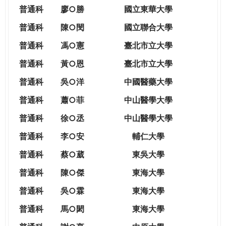
THE
普通科
廖○勝
國立東華大學
WORLD
TOMORROW
普通科
陳○閔
國立聯合大學
PUTTING
普通科
馮○憲
臺北市立大學
YOU
ON
普通科
黃○恩
臺北市立大學
THE
普
通科
吳○洋
中國醫藥大學
PATH
TO
普通科
蕭○菲
中山醫學大學
GLOBAL
普通科
徐○丞
中山醫學大學
CITIZENSHIP
普通科
李○安
輔仁大學
普通科
蔡○葳
東吳大學
普通科
陳○傑
東海大學
普通科
吳○霖
東海大學
普通科
馬○閎
東海大學