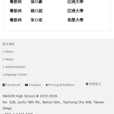
餐飲科
張○豪
亞洲大學
餐飲科
賴○妮
亞洲大學
餐飲科
朱○依
長榮大學
新生專區
主
News
選
About
單
Administration
Language Center
管理登入
Facebook
Youtube
Principal Mailbox
Service
User
menu
WAGOR High School © 2012-2026
No. 328, Junfu 18th Rd., Beitun Dist., Taichung City 406, Taiwan
[
Map
]