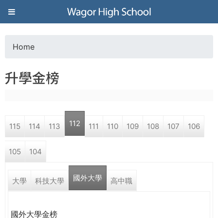
Jump to navigation
葳
格
Home
Y
高
升學金榜
o
級
u
中
112
115
114
113
111
110
109
108
107
106
a
學
105
104
r
葳
國外大學
e
大學
科技大學
高中職
格
國
h
際．
國外大學金榜
國