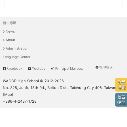
e
際
葳
r
格。
新生專區
主
培
e
News
養
選
具
About
國
單
Administration
際
Language Center
移
動
管理登入
Facebook
Youtube
Principal Mailbox
Service
User
力
的
menu
WAGOR High School © 2012-2026
分眾
世
導覽
No. 328, Junfu 18th Rd., Beitun Dist., Taichung City 406, Taiwan
界
[
Map
]
校區
公
+886-4-2437-1728
捷徑
民。
WAGOR
TODAY