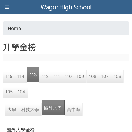
Jump to navigation
葳
格
Home
Y
高
升學金榜
o
級
u
中
113
115
114
112
111
110
109
108
107
106
a
學
105
104
r
葳
國外大學
e
大學
科技大學
高中職
格
國
h
際．
國外大學金榜
國