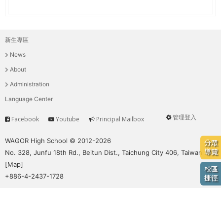
e
際
葳
r
格。
新生專區
主
培
e
News
養
選
具
About
國
單
Administration
際
Language Center
移
動
管理登入
Facebook
Youtube
Principal Mailbox
Service
User
力
的
menu
WAGOR High School © 2012-2026
分眾
世
導覽
No. 328, Junfu 18th Rd., Beitun Dist., Taichung City 406, Taiwan
界
[
Map
]
校區
公
+886-4-2437-1728
捷徑
民。
WAGOR
TODAY