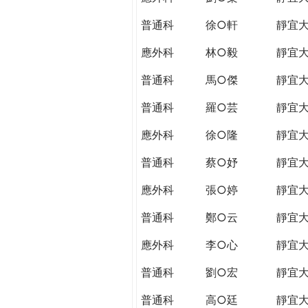
普通科
徐○軒
靜宜
應外科
林○毅
靜宜
普通科
馬○傑
靜宜
普通科
羅○芸
靜宜
應外科
徐○隆
靜宜
普通科
蔡○妤
靜宜
應外科
張○婷
靜宜
普通科
鄭○云
靜宜
應外科
李○心
靜宜
普通科
劉○宏
靜宜
普通科
高○廷
靜宜