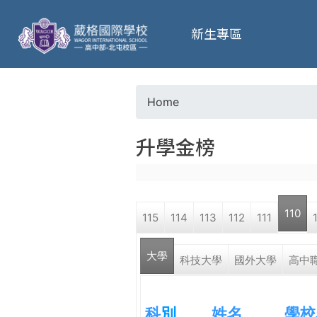
葳
新生專區
格
高
Home
Y
級
升學金榜
o
中
u
學
110
115
114
113
112
111
a
葳
大學
r
科技大學
國外大學
高中
格
國
e
際．
科
別
姓名
學校
國