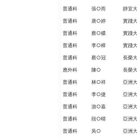
普通科
張○而
靜宜
普通科
唐○婷
實踐
普通科
蔡○穠
實踐
普通科
李○樟
實踐
普通科
蔡○冠
長榮
應外科
陳○
長榮
普通科
林○祥
亞洲
普通科
李○捷
亞洲
普通科
游○嘉
亞洲
普通科
段○晴
亞洲
普通科
吳○
亞洲