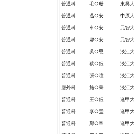
普通科
毛○珊
東吳
普通科
温○安
中原
普通科
車○安
元智
普通科
廖○安
元智
普通科
吳○恩
淡江
普通科
蔡○鈺
淡江
普通科
張○曈
淡江
應外科
施○菁
淡江
普通科
王○鈺
逢甲
普通科
李○瑩
逢甲
普通科
鄭○呈
逢甲