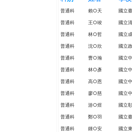
h
際
普通科
賴○天
國立
葳
e
格。
普通科
王○竣
國立
培
r
普通科
林○哲
國立
養
具
普通科
沈○欣
國立
e
國
際
普通科
曹○瀚
國立
移
普通科
林○彥
國立
動
力
普通科
高○恩
國立
的
世
普通科
廖○慈
國立
界
普通科
游○煜
國立
公
民。
普通科
鄭○羽
國立
WAGOR
TODAY
普通科
鍾○安
國立