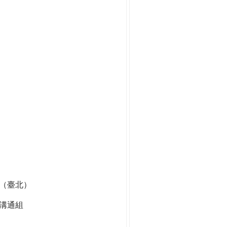
組（臺北）
溝通組