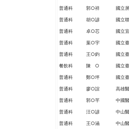
THE
普通科
郭○祥
國立
WORLD
TOMORROW
普通科
胡○諺
國立
PUTTING
YOU
普通科
卓○芯
國立
ON
普通科
葉○宇
國立
THE
PATH
普通科
王○鈞
國立
TO
GLOBAL
餐飲科
陳 ○
國立
CITIZENSHIP
普通科
鄭○坪
國立
普通科
廖○誼
高雄
普通科
郭○芊
中國
普通科
汪○諺
中山
普通科
王○涵
中山