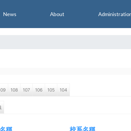
Jump to navigation
News
About
Administratio
109
108
107
106
105
104
職
名稱
校系名稱