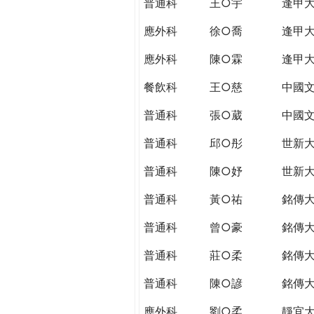
普通科
王○宇
逢甲
應外科
徐○喬
逢甲
應外科
陳○霖
逢甲
餐飲科
王○慈
中國
普通科
張○葳
中國
普通科
邱○彤
世新
普通科
陳○妤
世新
普通科
黃○祐
銘傳
普通科
曾○豪
銘傳
普通科
莊○柔
銘傳
普通科
陳○諺
銘傳
應外科
劉○柔
靜宜