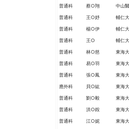
普通科
蔡○翔
中山
普通科
王○妤
輔仁
普通科
楊○伊
輔仁
普通科
王○
輔仁
普通科
林○慈
東海
普通科
易○羽
東海
普通科
張○鳳
東海
應外科
貝○紘
東海
普通科
劉○毅
東海
普通科
洪○銨
東海
普通科
江○妮
東海