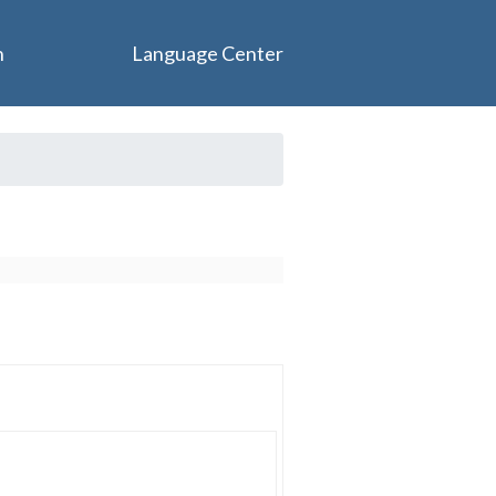
n
Language Center