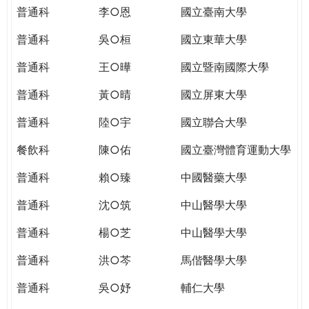
THE
普通科
李○恩
國立臺南大學
WORLD
TOMORROW
普通科
吳○桓
國立東華大學
PUTTING
普通科
王○曄
國立暨南國際大學
YOU
ON
普通科
黃○晴
國立屏東大學
THE
PATH
普通科
陸○宇
國立聯合大學
TO
餐飲科
陳○佑
國立臺灣體育運動大學
GLOBAL
CITIZENSHIP
普通科
賴○臻
中國醫藥大學
普通科
沈○筑
中山醫學大學
普通科
楊○芝
中山醫學大學
普通科
洪○芩
馬偕醫學大學
普通科
吳○妤
輔仁大學