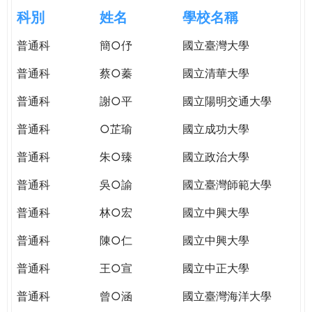
e
際
科別
姓名
學校名稱
葳
r
普通科
簡○伃
國立臺灣大學
格。
培
普通科
蔡○蓁
國立清華大學
e
養
具
普通科
謝○平
國立陽明交通大學
國
普通科
○芷瑜
國立成功大學
際
移
普通科
朱○臻
國立政治大學
動
力
普通科
吳○諭
國立臺灣師範大學
的
普通科
林○宏
國立中興大學
世
界
普通科
陳○仁
國立中興大學
公
民。
普通科
王○宣
國立中正大學
WAGOR
普通科
曾○涵
國立臺灣海洋大學
TODAY