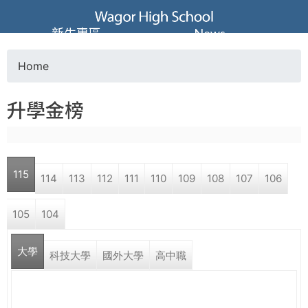
Jump to navigation
葳
新生專區
News
格
Home
Y
高
升學金榜
o
級
u
中
115
114
113
112
111
110
109
108
107
106
a
學
105
104
r
葳
大學
e
科技大學
國外大學
高中職
格
國
h
際．
國