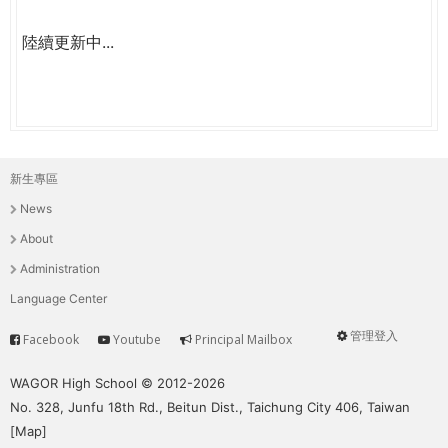
陸續更新中...
新生專區
主
News
選
About
單
Administration
Language Center
管理登入
Facebook
Youtube
Principal Mailbox
Service
User
menu
WAGOR High School © 2012-2026
No. 328, Junfu 18th Rd., Beitun Dist., Taichung City 406, Taiwan
[
Map
]