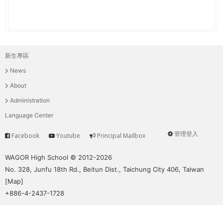
新生專區
主
News
選
About
單
Administration
Language Center
管理登入
Facebook
Youtube
Principal Mailbox
Service
User
menu
WAGOR High School © 2012-2026
No. 328, Junfu 18th Rd., Beitun Dist., Taichung City 406, Taiwan
[
Map
]
+886-4-2437-1728