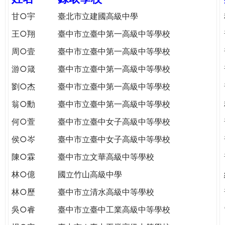
e
際
甘○宇
臺北市立建國高級中學
葳
r
王○翔
臺中市立臺中第一高級中等學校
格。
培
周○壹
臺中市立臺中第一高級中等學校
e
養
游○箴
臺中市立臺中第一高級中等學校
具
國
劉○杰
臺中市立臺中第一高級中等學校
際
翁○勳
臺中市立臺中第一高級中等學校
移
動
何○萱
臺中市立臺中女子高級中等學校
力
侯○岑
臺中市立臺中女子高級中等學校
的
世
陳○霖
臺中市立文華高級中等學校
界
林○億
國立竹山高級中學
公
民。
林○歷
臺中市立清水高級中等學校
WAGOR
吳○睿
臺中市立臺中工業高級中等學校
TODAY