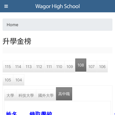
Jump to navigation
葳
格
Home
Y
高
升學金榜
o
級
u
中
108
115
114
113
112
111
110
109
107
106
a
學
105
104
r
葳
高中職
e
大學
科技大學
國外大學
格
國
h
際．
姓名
錄取學校
國