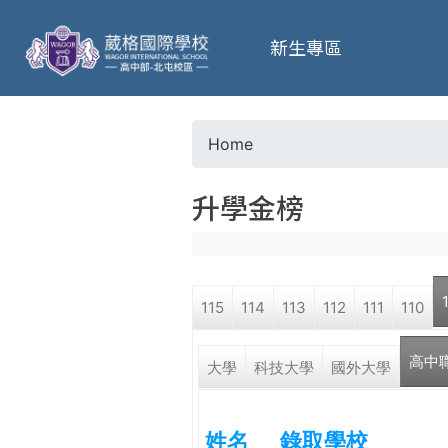
葳
新生專區
格
高
Home
Y
級
升學金榜
o
中
u
學
115
114
113
112
111
110
a
葳
高中
r
大學
科技大學
國外大學
格
國
e
際．
姓名
錄取學校
國