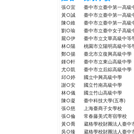
h
際
張○宜
臺中市立臺中第一高級
葳
黃○誠
臺中市立臺中第一高級
e
格。
陳○維
臺中市立臺中第一高級
培
劉○瑜
臺中市立臺中女子高級
r
養
龎○伊
臺中市立文華高級中等
具
林○陽
桃園市立陽明高級中等
e
國
鄭○揚
臺北市立復興高級中學
際
鍾○軒
臺中市立東山高級中學
移
尤○凱
臺中市立后綜高級中學
動
邱○婷
國立中興高級中學
力
謝○安
國立竹南高級中學
的
世
林○儀
國立竹山高級中學
界
陳○凝
臺中科技大學(五專)
公
張○慈
上海臺商子女學校
民。
張○倫
常春藤美式寄宿學校
WAGOR
黃○喬
葳格學校財團法人臺中
TODAY
吳○臻
葳格學校財團法人臺中