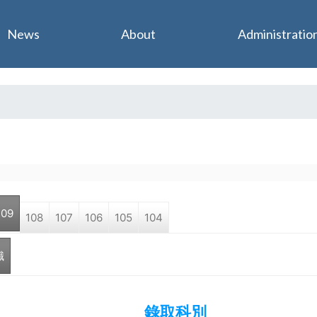
Jump to navigation
News
About
Administratio
109
108
107
106
105
104
職
錄取科別