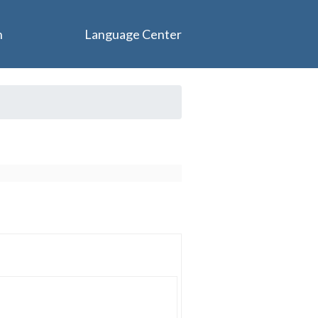
n
Language Center