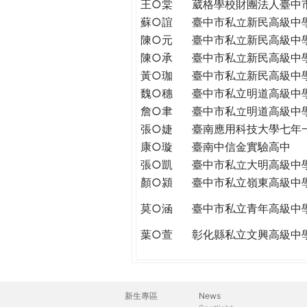
王○棠
葳格學校財團法人臺中
蘇○誼
臺中市私立新民高級中
陳○元
臺中市私立新民高級中
陳○承
臺中市私立新民高級中
黃○珈
臺中市私立新民高級中
魏○穗
臺中市私立明道高級中
詹○聿
臺中市私立明道高級中
張○婕
臺南應用科技大學七年
康○璇
臺南中信金實驗高中
張○凱
臺中市私立大明高級中
顏○潁
臺中市私立嶺東高級中
莫○涵
臺中市私立青年高級中
葉○萱
彰化縣私立文興高級中
新生專區
News
主