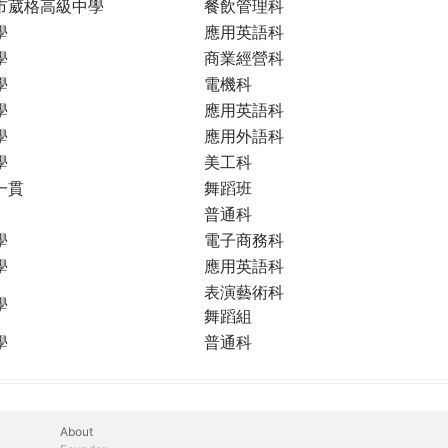
市葳格高級中學
餐飲管理科
學
應用英語科
學
商業經營科
學
電機科
學
應用英語科
學
應用外語科
學
美工科
一貫
舞蹈班
普通科
學
電子商務科
學
應用英語科
表演藝術科
學
舞蹈組
學
普通科
About