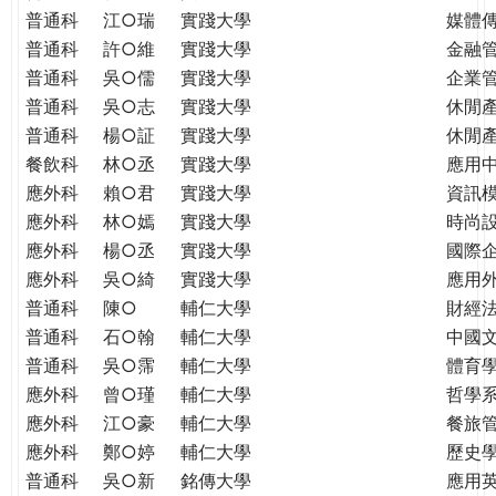
普通科
江○瑞
實踐大學
媒體
普通科
許○維
實踐大學
金融
普通科
吳○儒
實踐大學
企業
普通科
吳○志
實踐大學
休閒
普通科
楊○証
實踐大學
休閒
餐飲科
林○丞
實踐大學
應用
應外科
賴○君
實踐大學
資訊
應外科
林○嫣
實踐大學
時尚
應外科
楊○丞
實踐大學
國際
應外科
吳○綺
實踐大學
應用
普通科
陳○
輔仁大學
財經
普通科
石○翰
輔仁大學
中國
普通科
吳○霈
輔仁大學
體育
應外科
曾○瑾
輔仁大學
哲學
應外科
江○豪
輔仁大學
餐旅
應外科
鄭○婷
輔仁大學
歷史
普通科
吳○新
銘傳大學
應用