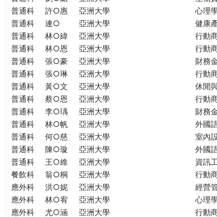
普通科
許○惠
亞洲大學
心理
普通科
連○
亞洲大學
健康
普通科
林○緯
亞洲大學
行動
普通科
林○恩
亞洲大學
行動
普通科
張○豪
亞洲大學
財務
普通科
張○琳
亞洲大學
行動
普通科
黃○文
亞洲大學
休閒
普通科
蔡○恩
亞洲大學
行動
普通科
李○瑀
亞洲大學
財務
普通科
林○帆
亞洲大學
外國
普通科
何○慈
亞洲大學
室內
普通科
陳○璇
亞洲大學
外國語
普通科
王○維
亞洲大學
資訊工
餐飲科
翁○桐
亞洲大學
行動
應外科
洪○妮
亞洲大學
經營
應外科
林○宥
亞洲大學
心理
應外科
尤○涵
亞洲大學
行動