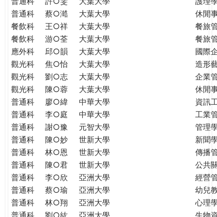
普通科
許○雯
大葉大學
護理
普通科
蔡○澔
大葉大學
休閒
餐飲科
王○祥
大葉大學
餐旅
餐飲科
游○荃
大葉大學
餐旅
應外科
邱○韻
大葉大學
國際
觀光科
焦○怡
大葉大學
造形
觀光科
劉○志
大葉大學
企業
觀光科
陳○蓉
大葉大學
休閒
普通科
廖○緯
中華大學
資訊
普通科
李○庭
中華大學
工業
普通科
謝○豫
元智大學
管理學
普通科
陳○妙
世新大學
新聞
普通科
林○恩
世新大學
傳播
普通科
陳○君
世新大學
公共
普通科
李○欣
亞洲大學
經營
普通科
蔡○瑜
亞洲大學
幼兒
普通科
林○翔
亞洲大學
心理
普通科
劉○紘
亞洲大學
生物