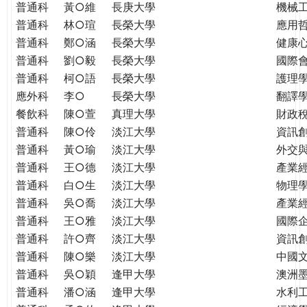
普通科
黃○維
長庚大學
機械
普通科
林○瑄
長榮大學
應用
普通科
鄭○涵
長榮大學
健康
普通科
劉○毅
長榮大學
國際
普通科
柯○語
長榮大學
護理學
應外科
李○
長榮大學
翻譯
餐飲科
陳○萱
真理大學
財政
普通科
陳○伶
淡江大學
資訊
普通科
黃○瑜
淡江大學
外交
普通科
王○德
淡江大學
產業
普通科
白○生
淡江大學
物理
普通科
吳○喬
淡江大學
產業
普通科
王○雅
淡江大學
國際
普通科
許○齊
淡江大學
資訊
普通科
陳○樂
淡江大學
中國
普通科
吳○穎
逢甲大學
澳洲
普通科
潘○涵
逢甲大學
水利