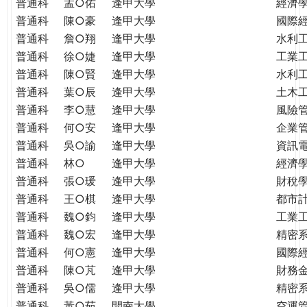
普通科
孟○佑
逢甲大學
經濟
普通科
陳○豪
逢甲大學
國際
普通科
詹○翔
逢甲大學
水利
普通科
徐○婕
逢甲大學
工業
普通科
陳○賢
逢甲大學
水利
普通科
葉○辰
逢甲大學
土木
普通科
李○慧
逢甲大學
風險
普通科
何○安
逢甲大學
企業
普通科
吳○諭
逢甲大學
資訊
普通科
林○
逢甲大學
經濟
普通科
張○瑗
逢甲大學
財稅
普通科
王○棋
逢甲大學
都市
普通科
魏○鈞
逢甲大學
工業
普通科
魏○宏
逢甲大學
精密
普通科
何○憲
逢甲大學
國際
普通科
陳○芃
逢甲大學
財務
普通科
吳○儒
逢甲大學
精密
普通科
黃○茹
開南大學
空運