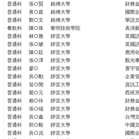
普通科
張○賢
銘傳大學
財務
普通科
黃○庭
銘傳大學
國際
普通科
鄭○文
銘傳大學
華語
餐飲科
陳○珠
黎明技術學院
表演
普通科
林○雅
靜宜大學
英國
普通科
張○虓
靜宜大學
英國
普通科
陳○廷
靜宜大學
應用
普通科
張○澤
靜宜大學
觀光
普通科
廖○
靜宜大學
寰宇
普通科
吳○勳
靜宜大學
企業
普通科
翁○閔
靜宜大學
資訊
普通科
龎○元
靜宜大學
西班
普通科
賴○伶
靜宜大學
財務
普通科
張○端
靜宜大學
財務
普通科
吳○鑫
靜宜大學
台灣
普通科
郭○毅
靜宜大學
中國
普通科
吳○况
靜宜大學
國際企