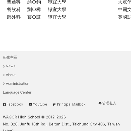
普通科
顏○鈞
靜宜大學
大眾
餐飲科
劉○樺
靜宜大學
中國
應外科
蔡○謙
靜宜大學
英國
新生專區
主
News
選
About
單
Administration
Language Center
管理登入
Facebook
Youtube
Principal Mailbox
Service
User
menu
WAGOR High School © 2012-2026
No. 328, Junfu 18th Rd., Beitun Dist., Taichung City 406, Taiwan
[
Map
]