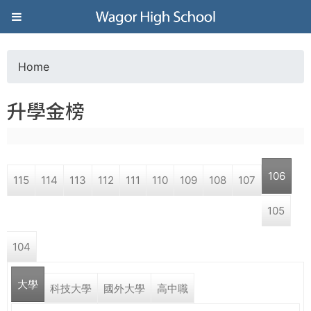
Jump to navigation
葳
格
Home
Y
高
升學金榜
o
級
u
中
106
115
114
113
112
111
110
109
108
107
a
學
105
r
葳
104
e
格
國
大學
h
科技大學
國外大學
高中職
際．
國