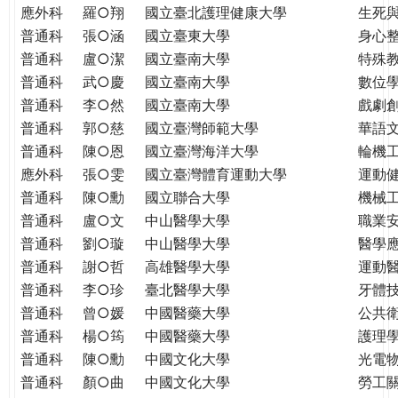
THE
應外科
羅○翔
國立臺北護理健康大學
生死
WORLD
普通科
張○涵
國立臺東大學
身心
TOMORROW
普通科
盧○潔
國立臺南大學
特殊
PUTTING
普通科
武○慶
國立臺南大學
數位
YOU
普通科
李○然
國立臺南大學
戲劇創
ON
普通科
郭○慈
國立臺灣師範大學
華語
THE
普通科
陳○恩
國立臺灣海洋大學
輪機
PATH
應外科
張○雯
國立臺灣體育運動大學
運動
TO
GLOBAL
普通科
陳○勳
國立聯合大學
機械
CITIZENSHIP
普通科
盧○文
中山醫學大學
職業
普通科
劉○璇
中山醫學大學
醫學
普通科
謝○哲
高雄醫學大學
運動
普通科
李○珍
臺北醫學大學
牙體
普通科
曾○媛
中國醫藥大學
公共
普通科
楊○筠
中國醫藥大學
護理
普通科
陳○勳
中國文化大學
光電
普通科
顏○曲
中國文化大學
勞工