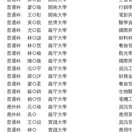
普通科
廖○瑜
開南大學
行銷
普通科
王○彰
開南大學
電影
普通科
黃○凱
慈濟大學
醫學
普通科
尤○茹
義守大學
國際
普通科
林○諺
義守大學
材料
普通科
林○慧
義守大學
餐旅
普通科
林○榆
義守大學
觀光
普通科
陳○薇
義守大學
國際
普通科
伍○宇
義守大學
資訊
普通科
羅○評
義守大學
財務
普通科
廖○柔
義守大學
餐旅
普通科
蘇○錡
義守大學
生物
普通科
賴○愷
義守大學
電機
應外科
呂○瑜
義守大學
資訊
應外科
吳○
義守大學
應用
普通科
王○喆
實踐大學
資訊
普通科
林○
實踐大學
應用