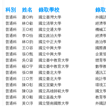
e
際
科別
姓名
錄取學校
錄取
葳
r
格。
普通科
蕭○昀
國立臺灣大學
外國
培
普通科
林○叡
國立清華大學
經濟
e
養
普通科
王○程
國立交通大學
機械
具
普通科
李○怡
國立政治大學
經濟
國
普通科
林○韵
國立中正大學
政治
際
普通科
王○容
國立中興大學
國際
移
普通科
張○甄
國立中興大學
企業
動
普通科
吳○霖
國立臺中教育大學
體育
力
普通科
楊○宇
國立臺中教育大學
數學
的
普通科
張○輝
國立臺北大學
通訊
世
普通科
江○芳
國立臺北大學
統計
界
公
普通科
陳○彰
國立宜蘭大學
環境
民。
普通科
陳○詠
國立高雄師範大學
國文
WAGOR
普通科
黃○毅
國立嘉義大學
教育
TODAY
普通科
黃○淳
國立暨南國際大學
外國