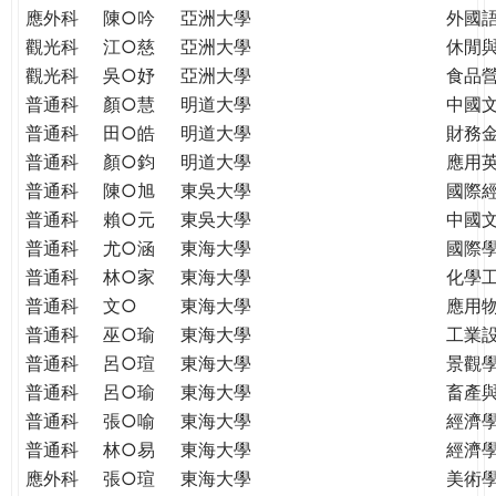
應外科
陳○吟
亞洲大學
外國
觀光科
江○慈
亞洲大學
休閒
觀光科
吳○妤
亞洲大學
食品
普通科
顏○慧
明道大學
中國
普通科
田○皓
明道大學
財務
普通科
顏○鈞
明道大學
應用
普通科
陳○旭
東吳大學
國際
普通科
賴○元
東吳大學
中國
普通科
尤○涵
東海大學
國際學
普通科
林○家
東海大學
化學
普通科
文○
東海大學
應用
普通科
巫○瑜
東海大學
工業
普通科
呂○瑄
東海大學
景觀
普通科
呂○瑜
東海大學
畜產
普通科
張○喻
東海大學
經濟
普通科
林○易
東海大學
經濟
應外科
張○瑄
東海大學
美術