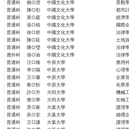
普通科
賴○澄
中國文化大學
景觀
普通科
陳○彤
中國文化大學
都市
普通科
黃○庭
中國文化大學
經濟
普通科
張○硯
中國文化大學
國際
普通科
徐○群
中國文化大學
法律
普通科
陳○廷
中國文化大學
土地
普通科
陳○瑩
中國文化大學
法律
應外科
張○渝
中國文化大學
法律
普通科
汪○臻
中原大學
應用
普通科
李○陽
中原大學
心理
普通科
王○馨
中原大學
企業
普通科
蔡○忻
中原大學
化學
普通科
許○升
大同大學
機械
普通科
詹○華
大同大學
生物
普通科
景○家
大葉大學
護理
普通科
吳○安
大葉大學
婚禮
普通科
王○謙
大葉大學
護理