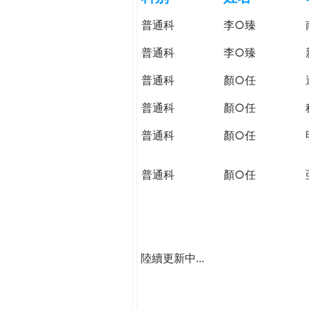
h
際
普通科
李○臻
葳
e
格。
普通科
李○臻
培
r
普通科
顏○任
養
具
普通科
顏○任
e
國
際
普通科
顏○任
移
動
普通科
顏○任
力
的
世
界
公
陸續更新中...
民。
WAGOR
TODAY