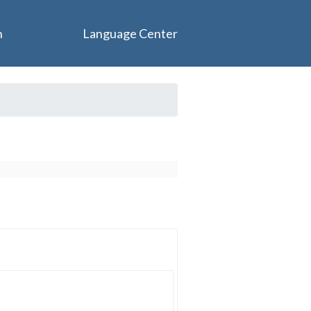
n
Language Center