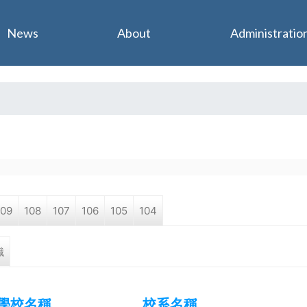
Jump to navigation
News
About
Administratio
109
108
107
106
105
104
職
學校名稱
校系名稱