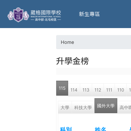
葳
新生專區
格
高
Home
Y
級
升學金榜
o
中
u
學
115
114
113
112
111
110
a
葳
國外大學
r
大學
科技大學
高中
格
國
e
際．
科別
姓名
國