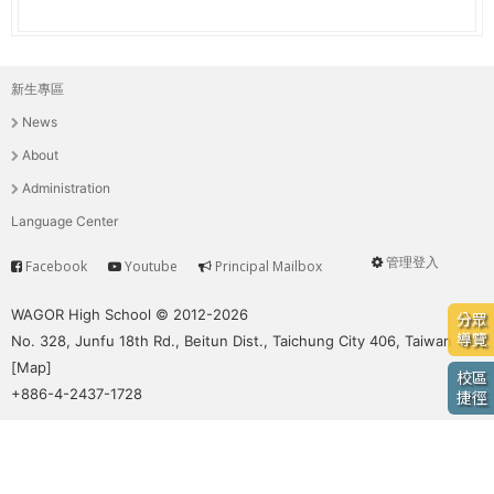
e
際
葳
r
格。
新生專區
主
培
e
News
養
選
具
About
國
單
Administration
際
Language Center
移
動
管理登入
Facebook
Youtube
Principal Mailbox
Service
User
力
的
menu
WAGOR High School © 2012-2026
分眾
世
導覽
No. 328, Junfu 18th Rd., Beitun Dist., Taichung City 406, Taiwan
界
[
Map
]
校區
公
+886-4-2437-1728
捷徑
民。
WAGOR
TODAY