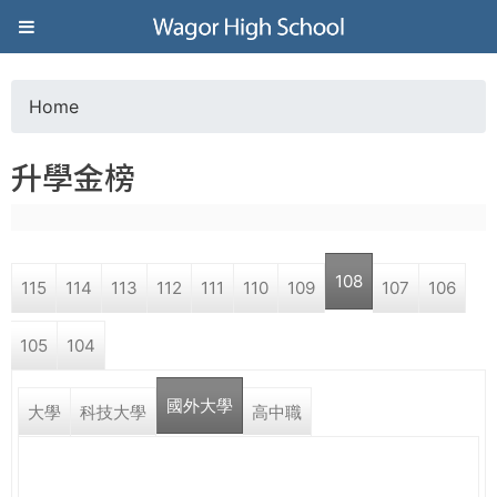
Jump to navigation
葳
格
Home
Y
高
升學金榜
o
級
u
中
108
115
114
113
112
111
110
109
107
106
a
學
105
104
r
葳
國外大學
e
大學
科技大學
高中職
格
國
h
際．
國