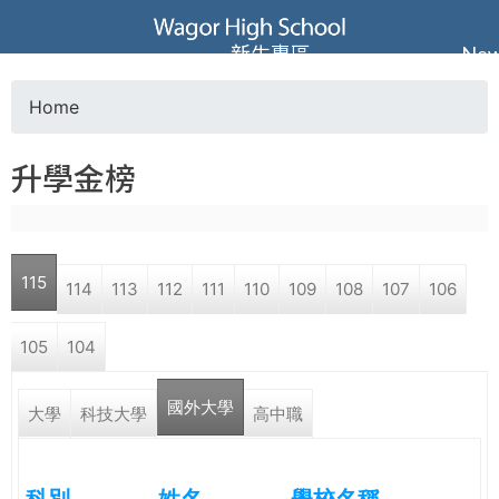
Jump to navigation
葳
新生專區
Ne
格
Home
Y
高
升學金榜
o
級
u
中
115
114
113
112
111
110
109
108
107
106
a
學
105
104
r
葳
國外大學
e
大學
科技大學
高中職
格
國
h
際．
國
科別
姓名
學校名稱