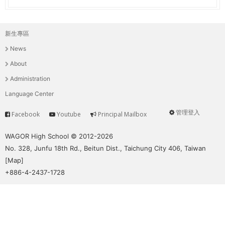
THE
WORLD
TOMORROW
新生專區
主
PUTTING
News
YOU
選
ON
About
THE
單
Administration
PATH
Language Center
TO
GLOBAL
管理登入
Facebook
Youtube
Principal Mailbox
Service
User
CITIZENSHIP
menu
WAGOR High School © 2012-2026
No. 328, Junfu 18th Rd., Beitun Dist., Taichung City 406, Taiwan
[
Map
]
+886-4-2437-1728