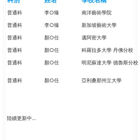
e
際
普通科
李○臻
南洋藝術學院
葳
r
格。
普通科
李○臻
新加坡藝術大學
培
e
養
普通科
顏○任
邁阿密大學
具
普通科
顏○任
科羅拉多大學 丹佛分校
國
際
普通科
顏○任
明尼蘇達大學 德魯斯分校
移
動
普通科
顏○任
亞利桑那州立大學
力
的
世
界
公
陸續更新中...
民。
WAGOR
TODAY