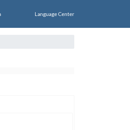
n
Language Center