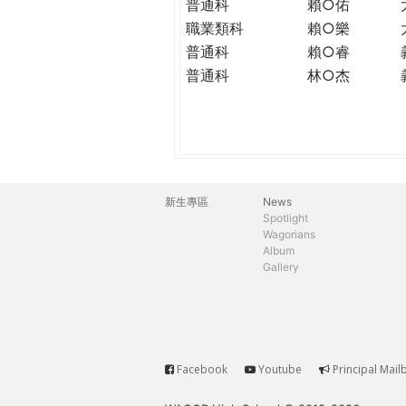
普通科
賴○佑
職業類科
賴○樂
普通科
賴○睿
普通科
林○杰
新生專區
News
主
Spotlight
Wagorians
選
Album
Gallery
單
Facebook
Youtube
Principal Mail
Service