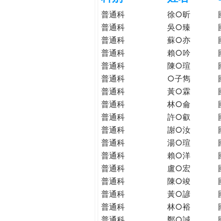
h
際
普通科
徐○昕
葳
普通科
吳○臻
e
格。
普通科
蘇○亦
培
普通科
賴○吟
r
養
普通科
陳○瑄
具
普通科
○子雋
e
國
普通科
黃○霖
際
普通科
林○侖
移
動
普通科
許○叡
力
普通科
謝○汝
的
普通科
湯○瑄
世
普通科
賴○洋
界
普通科
盧○宏
公
普通科
陳○竣
民。
普通科
黃○諺
WAGOR
普通科
林○裕
TODAY
普通科
鄭○誠