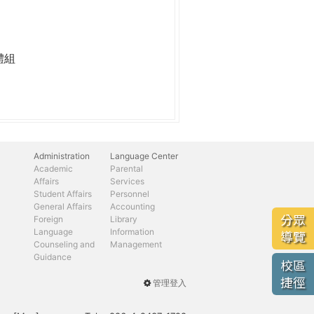
體組
Administration
Language Center
Academic
Parental
Affairs
Services
Student Affairs
Personnel
General Affairs
Accounting
分眾
Foreign
Library
Language
Information
導覽
Counseling and
Management
Guidance
校區
捷徑
管理登入
User