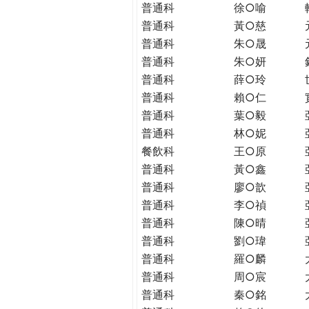
普通科
徐○喻
普通科
黃○慈
普通科
朱○晟
普通科
朱○妍
普通科
薛○玲
普通科
賴○仁
普通科
葉○毅
普通科
林○妮
餐飲科
王○原
普通科
黃○鑫
普通科
廖○歆
普通科
李○禎
普通科
陳○晴
普通科
劉○瑋
普通科
羅○麟
普通科
周○宸
普通科
秦○銘