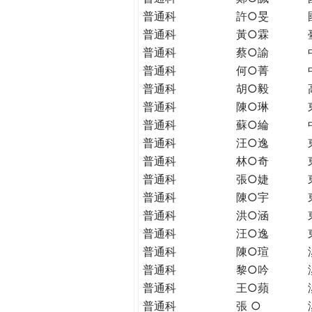
THE
普通科
許○旻
WORLD
普通科
黃○霖
TOMORROW
普通科
蔡○諭
PUTTING
YOU
普通科
何○菁
ON
普通科
胡○毅
THE
普通科
陳○琳
PATH
普通科
蘇○綸
TO
普通科
汪○逸
GLOBAL
普通科
林○奇
CITIZENSHIP
普通科
張○婕
普通科
陳○宇
普通科
洪○涵
普通科
汪○逸
普通科
陳○瑄
普通科
黎○吟
普通科
王○蘋
普通科
張 ○