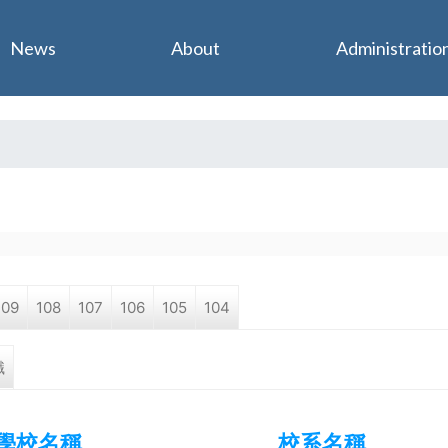
Jump to navigation
News
About
Administratio
109
108
107
106
105
104
職
學校名稱
校系名稱