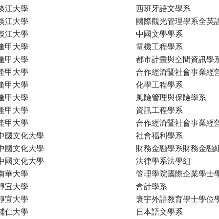
淡江大學
西班牙語文學系
淡江大學
國際觀光管理學系全英
淡江大學
中國文學學系
逢甲大學
電機工程學系
逢甲大學
都市計畫與空間資訊學
逢甲大學
合作經濟暨社會事業經
逢甲大學
化學工程學系
逢甲大學
風險管理與保險學系
逢甲大學
資訊工程學系
逢甲大學
合作經濟暨社會事業經
中國文化大學
社會福利學系
中國文化大學
財務金融學系財務金融
中國文化大學
法律學系法學組
南華大學
管理學院國際企業學士
靜宜大學
會計學系
靜宜大學
寰宇外語教育學士學位
輔仁大學
日本語文學系