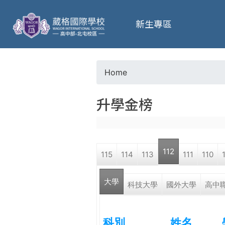
葳
新生專區
格
高
Home
Y
級
升學金榜
o
中
u
學
112
115
114
113
111
110
a
葳
大學
r
科技大學
國外大學
高中
格
國
e
際．
科別
姓名
國