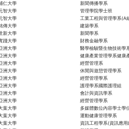
輔仁大學
新聞傳播學系
元智大學
管理學院學士班
元智大學
工業工程與管理學系(A組
銘傳大學
建築學系
世新大學
新聞學系
實踐大學
財務金融學系
亞洲大學
醫學檢驗暨生物技術學
亞洲大學
健康產業管理學系健康
亞洲大學
經營管理系
亞洲大學
休閒與遊憩管理學系
亞洲大學
經營管理學系
亞洲大學
護理學系國際護理組
亞洲大學
會計與資訊學系
亞洲大學
經營管理學系
大葉大學
多媒體數位內容學士學位
大葉大學
運動健康管理學系
大葉大學
資訊工程學系(資訊應用