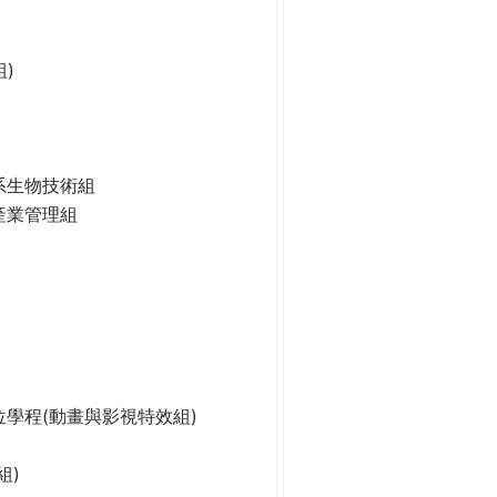
)
系生物技術組
產業管理組
學程(動畫與影視特效組)
組)