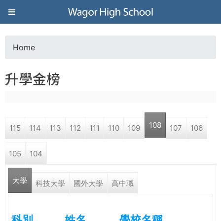
Jump to navigation
葳
格
Home
Y
高
升學金榜
o
級
u
中
108
115
114
113
112
111
110
109
107
106
a
學
105
104
r
葳
大學
e
科技大學
國外大學
高中職
格
國
h
際．
科別
姓名
學校名稱
國