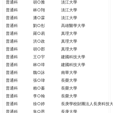
普通科
胡○雅
淡江大學
普通科
林○翔
淡江大學
普通科
潘○霖
淡江大學
普通科
劉○彤
高雄醫學大學
普通科
羅○易
真理大學
普通科
洪○政
真理大學
普通科
胡○郡
真理大學
普通科
王○宇
建國科技大學
普通科
林○璋
建國科技大學
普通科
魏○詠
南華大學
普通科
張○瑋
長榮大學
普通科
賴○蓁
長榮大學
普通科
李○翰
長榮大學
普通科
徐○婷
長庚學校財團法人長庚科技
普通科
朱○恩
長庚大學