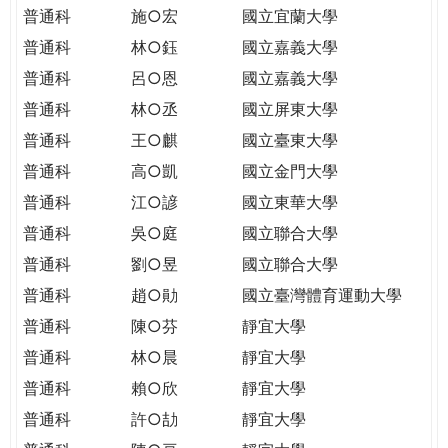
THE
普通科
施○宏
國立宜蘭大學
WORLD
普通科
林○鈺
國立嘉義大學
TOMORROW
PUTTING
普通科
呂○恩
國立嘉義大學
YOU
普通科
林○丞
國立屏東大學
ON
普通科
王○麒
國立臺東大學
THE
普通科
高○凱
國立金門大學
PATH
TO
普通科
江○諺
國立東華大學
GLOBAL
普通科
吳○庭
國立聯合大學
CITIZENSHIP
普通科
劉○昱
國立聯合大學
普通科
趙○勛
國立臺灣體育運動大學
普通科
陳○芬
靜宜大學
普通科
林○晨
靜宜大學
普通科
賴○欣
靜宜大學
普通科
許○劼
靜宜大學