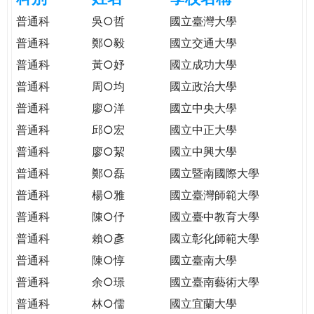
e
際
普通科
吳○哲
國立臺灣大學
葳
普通科
鄭○毅
國立交通大學
r
格。
普通科
黃○妤
國立成功大學
培
e
養
普通科
周○均
國立政治大學
具
普通科
廖○洋
國立中央大學
國
普通科
邱○宏
國立中正大學
際
移
普通科
廖○絜
國立中興大學
動
普通科
鄭○磊
國立暨南國際大學
力
普通科
楊○雅
國立臺灣師範大學
的
世
普通科
陳○伃
國立臺中教育大學
界
普通科
賴○彥
國立彰化師範大學
公
普通科
陳○惇
國立臺南大學
民。
普通科
余○璟
國立臺南藝術大學
WAGOR
TODAY
普通科
林○儒
國立宜蘭大學