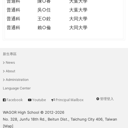
普通科
陳○睿
大葉大學
普通科
吳○任
大葉大學
普通科
王○銓
大同大學
普通科
賴○倫
大同大學
新生專區
主
News
選
About
單
Administration
Language Center
管理登入
Facebook
Youtube
Principal Mailbox
Service
User
menu
WAGOR High School © 2012-2026
No. 328, Junfu 18th Rd., Beitun Dist., Taichung City 406, Taiwan
[
Map
]