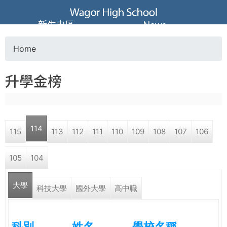
Jump to navigation
葳
新生專區
News
格
Home
Y
高
升學金榜
o
級
u
中
114
115
113
112
111
110
109
108
107
106
a
學
105
104
r
葳
大學
e
科技大學
國外大學
高中職
格
國
h
際．
科別
姓名
學校名稱
國