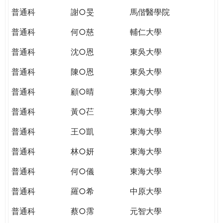
普通科
謝○旻
馬偕醫學院
普通科
何○慈
輔仁大學
普通科
沈○恩
東吳大學
普通科
陳○恩
東吳大學
普通科
顧○晴
東海大學
普通科
黃○芢
東海大學
普通科
王○凱
東海大學
普通科
林○妍
東海大學
普通科
何○儀
東海大學
普通科
羅○希
中原大學
普通科
蔡○霈
元智大學