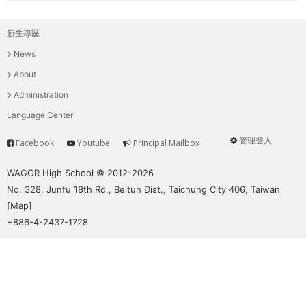
新生專區
主
News
選
About
單
Administration
Language Center
管理登入
Facebook
Youtube
Principal Mailbox
Service
User
menu
WAGOR High School © 2012-2026
No. 328, Junfu 18th Rd., Beitun Dist., Taichung City 406, Taiwan
[
Map
]
+886-4-2437-1728