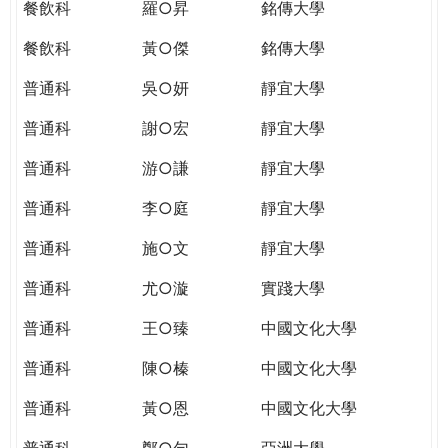
餐飲科
羅○昇
銘傳大學
餐飲科
黃○傑
銘傳大學
普通科
吳○妍
靜宜大學
普通科
謝○宏
靜宜大學
普通科
游○謙
靜宜大學
普通科
李○庭
靜宜大學
普通科
施○文
靜宜大學
普通科
尤○漩
實踐大學
普通科
王○臻
中國文化大學
普通科
陳○榛
中國文化大學
普通科
黃○恩
中國文化大學
普通科
鄭○勻
亞洲大學