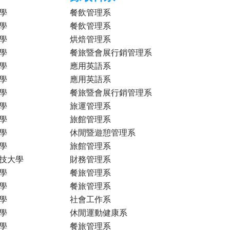
學
餐飲管理系
學
餐飲管理系
學
烘焙管理系
學
餐旅暨會展行銷管理系
學
應用英語系
學
應用英語系
學
餐旅暨會展行銷管理系
學
旅運管理系
學
旅館管理系
學
休閒暨遊憩管理系
學
旅館管理系
技大學
財務管理系
學
餐旅管理系
學
餐旅管理系
學
社會工作系
學
休閒運動健康系
學
餐旅管理系