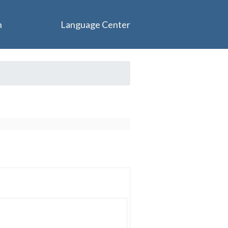
n
Language Center