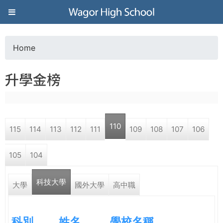
Jump to navigation
葳
格
Home
Y
高
升學金榜
o
級
u
中
110
115
114
113
112
111
109
108
107
106
a
學
105
104
r
葳
科技大學
e
大學
國外大學
高中職
格
國
h
際．
科別
姓名
學校名稱
國